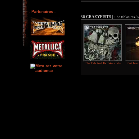
- Partenaires -
36 CRAZYFISTS
|
+ de tablatures / 
The Tide And Its Takers tabs
Rest Insi