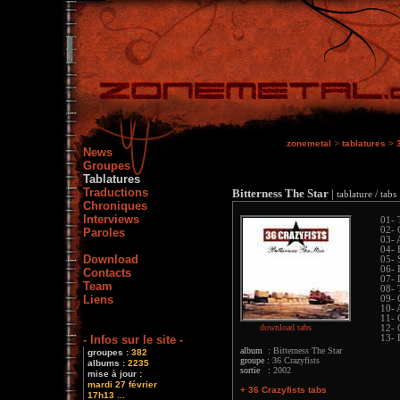
zonemetal
>
tablatures
>
News
Groupes
Tablatures
Traductions
Bitterness The Star
|
tablature / tabs
Chroniques
Interviews
01- 
02-
Paroles
03- 
04- 
Download
05- 
06- 
Contacts
07- 
Team
08- 
Liens
09- 
10- 
11- 
download tabs
12- 
- Infos sur le site -
13- 
album :
Bitterness The Star
groupes :
382
groupe :
36 Crazyfists
albums :
2235
sortie :
2002
mise à jour :
mardi 27 février
+ 36 Crazyfists tabs
17h13 ...