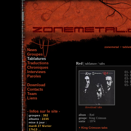
zonemetal
>
tabla
News
Groupes
Tablatures
Traductions
Red
|
tablature / tabs
Chroniques
Interviews
01- 
02- 
Paroles
03- 
04- 
Download
05- 
Contacts
Team
Liens
download tabs
- Infos sur le site -
album :
Red
groupes :
382
groupe :
King Crimson
albums :
2235
sortie :
1974
mise à jour :
mardi 27 février
+ King Crimson tabs
17h13 ...