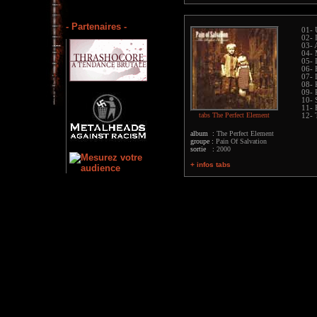
- Partenaires -
01- 
02- 
03- 
04- 
05- 
06- 
07- 
08- 
09- 
10- 
11- 
tabs The Perfect Element
12- 
album :
The Perfect Element
groupe :
Pain Of Salvation
sortie :
2000
+ infos tabs