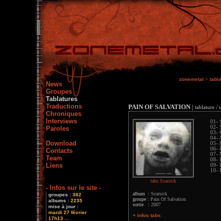
zonemetal
>
tabl
News
Groupes
Tablatures
Traductions
PAIN OF SALVATION
|
tablature / 
Chroniques
Interviews
01- 
02- S
Paroles
03- 
04- 
Download
05- 
06- 
Contacts
07- 
Team
08- 
Liens
09- 
10- 
tabs Scarsick
- Infos sur le site -
album :
Scarsick
groupes :
382
groupe :
Pain Of Salvation
albums :
2235
sortie :
2007
mise à jour :
mardi 27 février
+ infos tabs
17h13 ...