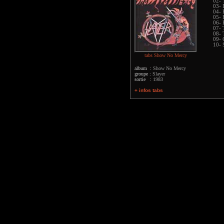
02- 
03- 
04- 
05- 
06- 
07- 
08- 
09- 
10-
tabs Show No Mercy
album :
Show No Mercy
groupe :
Slayer
sortie :
1983
+ infos tabs