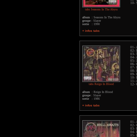
10- 
tabs Seasons In The Abyss
album :
Seasons In The Abyss
groupe :
Slayer
sortie :
1990
+ infos tabs
01- 
02- 
03- 
04- 
05- 
06- 
07- 
08- 
09- 
10- 
11- 
tabs Reign In Blood
12- 
album :
Reign In Blood
groupe :
Slayer
sortie :
1986
+ infos tabs
01- 
02- 
03- 
04- 
05- 