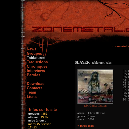
zonemetal
News
Groupes
Tablatures
Traductions
SLAYER
|
tablature / tabs
Chroniques
Interviews
01- 
02- 
Paroles
03- 
04- 
Download
05- 
06- 
Contacts
07- 
Team
08- 
Liens
09- 
10- 
tabs Christ Illusion
- Infos sur le site -
album :
Christ Illusion
groupes :
382
groupe :
Slayer
albums :
2235
sortie :
2006
mise à jour :
mardi 27 février
+ infos tabs
17h13 ...