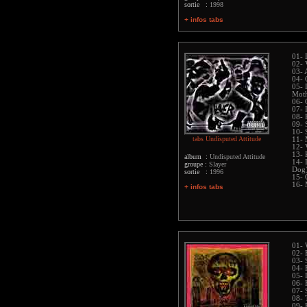
sortie :
1998
+ infos tabs
01- 
02- 
03- 
04- 
05- 
Moth
06- 
07- 
08- 
09- 
10- 
tabs Undisputed Attitude
11- 
12- 
13- 
album :
Undisputed Attitude
14- 
groupe :
Slayer
Dog
sortie :
1996
15- 
16- 
+ infos tabs
01- 
02- 
03- 
04- 
05- 
06- 
07- 
08- 
09- 