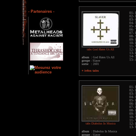
- Partenaires -
01- 
02- 
03- 
04- 
05- 
06- 
07- 
08- 
09- 
10- 
11- 
tabs God Hates Us All
12- 
13- 
14- 
album :
God Hates Us All
15- 
groupe :
Slayer
sortie :
2001
+ infos tabs
01- 
02- 
03- 
04- 
05- 
06- 
07- 
08- 
09- 
10- 
11- 
tabs Diabolus In Musica
12- 
13- 
album :
Diabolus In Musica
groupe :
Slayer