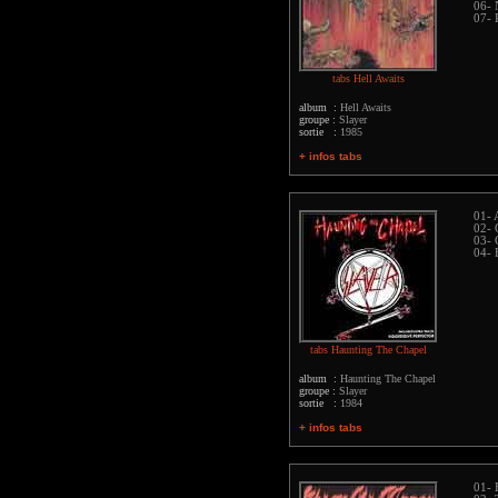
06- 
07- 
tabs Hell Awaits
album :
Hell Awaits
groupe :
Slayer
sortie :
1985
+ infos tabs
01- 
02- 
03- 
04- 
tabs Haunting The Chapel
album :
Haunting The Chapel
groupe :
Slayer
sortie :
1984
+ infos tabs
01- 