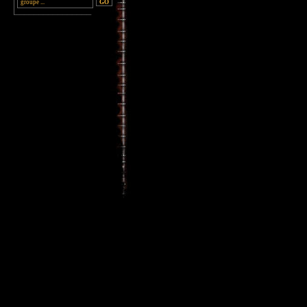
________________