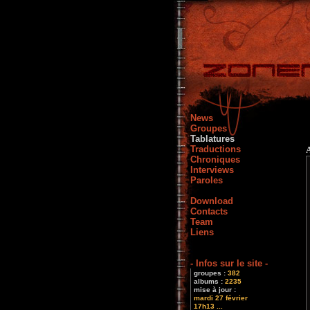
News
Groupes
Tablatures
Traductions
Chroniques
Interviews
Paroles
Download
Contacts
Team
Liens
- Infos sur le site -
groupes :
382
albums :
2235
mise à jour :
mardi 27 février
17h13 ...