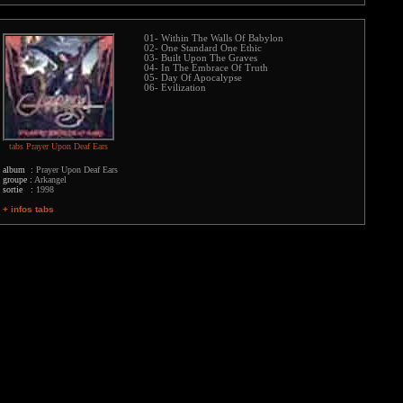
01- Within The Walls Of Babylon
02- One Standard One Ethic
03- Built Upon The Graves
04- In The Embrace Of Truth
05- Day Of Apocalypse
06- Evilization
tabs Prayer Upon Deaf Ears
album :
Prayer Upon Deaf Ears
groupe :
Arkangel
sortie :
1998
+ infos tabs