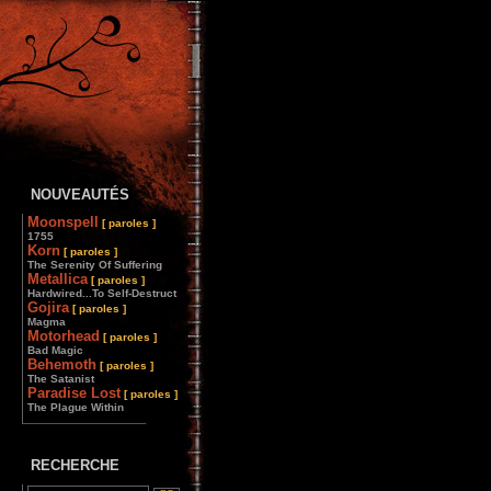
NOUVEAUTÉS
Moonspell
[ paroles ]
1755
Korn
[ paroles ]
The Serenity Of Suffering
Metallica
[ paroles ]
Hardwired...To Self-Destruct
Gojira
[ paroles ]
Magma
Motorhead
[ paroles ]
Bad Magic
Behemoth
[ paroles ]
The Satanist
Paradise Lost
[ paroles ]
The Plague Within
________________
RECHERCHE