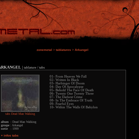
zonemetal
>
tablatures
>
Arkangel
ARKANGEL
|
tablature / tabs
01- From Heaven We Fall
02- Written In Black
03- Harbinger Of Doom
04- Day Of Apocalypse
05- Behold The Face Of Death
06- Twenty One Twenty Three
07- The Darkest Crime
08- In The Embrace Of Truth
09- Fearful Eyes
10- Within The Walls Of Babylon
tabs Dead Man Walking
album :
Dead Man Walking
groupe :
Arkangel
sortie :
1999
+ infos tabs