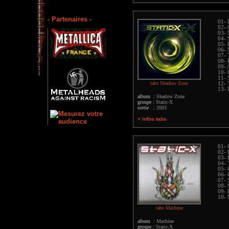
- Partenaires -
01- 
02- 
03- 
04-
05- 
06- 
07- 
08- 
09- 
10- 
11- 
tabs Shadow Zone
12- 
13- 
album :
Shadow Zone
groupe :
Static-X
sortie :
2003
+ infos tabs
01- 
02- 
03- 
04- 
05- 
06- 
07- 
08- 
09- 
10- 
tabs Machine
album :
Machine
groupe :
Static-X