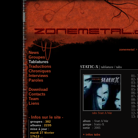
zonemetal
>
News
Groupes
Tablatures
Traductions
STATIC-X
|
tablature / tabs
Chroniques
Interviews
01-
02- 
Paroles
03- 
04- 
Download
05- 
06-
Contacts
07- 
Team
08- 
Liens
09- 
10- 
11- 
tabs Start A War
12-
- Infos sur le site -
13- 
album :
Start A War
groupes :
382
groupe :
Static-X
albums :
2235
sortie :
2005
mise à jour :
mardi 27 février
+ infos tabs
17h13 ...