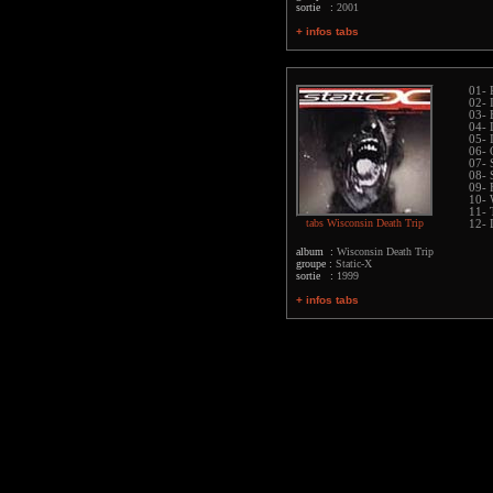
sortie :
2001
+ infos tabs
01- 
02- 
03- 
04-
05- 
06- 
07- 
08- 
09- 
10- 
11- 
tabs Wisconsin Death Trip
12- 
album :
Wisconsin Death Trip
groupe :
Static-X
sortie :
1999
+ infos tabs