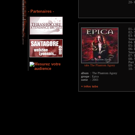
20- 
- Partenaires -
01- 
02- 
03- 
Smot
04- 
05- 
06- 
Smot
07- 
08- 
Part
tabs The Phantom Agony
09- 
10- 
album :
The Phantom Agony
groupe :
Epica
sortie :
2003
+ infos tabs