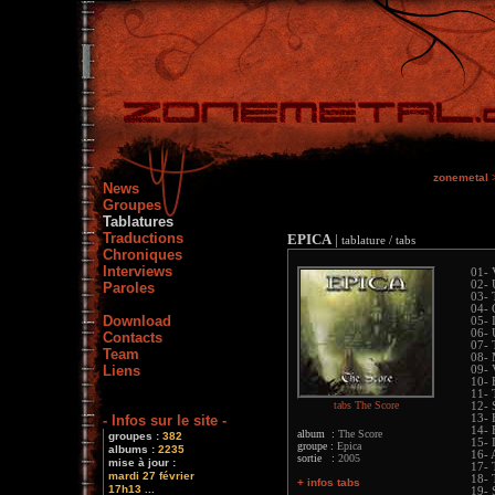
zonemetal
News
Groupes
Tablatures
Traductions
EPICA
|
tablature / tabs
Chroniques
Interviews
01- 
02- 
Paroles
03- 
04- 
Download
05- 
06- 
Contacts
07- 
Team
08- 
Liens
09- 
10- 
11- 
tabs The Score
12- 
- Infos sur le site -
13- 
14- 
album :
The Score
groupes :
382
15- 
groupe :
Epica
albums :
2235
16- 
sortie :
2005
mise à jour :
17- 
mardi 27 février
18- 
+ infos tabs
17h13 ...
19- 