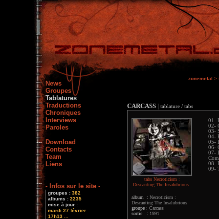
zonemetal
>
News
Groupes
Tablatures
Traductions
CARCASS
|
tablature / tabs
Chroniques
Interviews
01- 
02- 
Paroles
03- 
04- 
Download
05- 
06- 
Contacts
07- 
Team
Comp
Liens
08- 
09- 
tabs Necroticism :
Descanting The Insalubrious
- Infos sur le site -
groupes :
382
album :
Necroticism :
albums :
2235
Descanting The Insalubrious
mise à jour :
groupe :
Carcass
mardi 27 février
sortie :
1991
17h13 ...