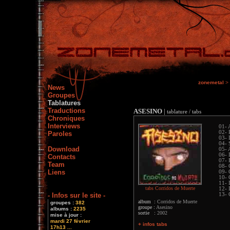
zonemetal
>
News
Groupes
Tablatures
Traductions
ASESINO
|
tablature / tabs
Chroniques
Interviews
01- 
02- 
Paroles
03- 
04- 
Download
05- 
06- 
Contacts
07- 
Team
08- 
Liens
09- 
10- 
11- 
tabs Corridos de Muerte
12- 
- Infos sur le site -
13- 
album :
Corridos de Muerte
groupes :
382
groupe :
Asesino
albums :
2235
sortie :
2002
mise à jour :
mardi 27 février
+ infos tabs
17h13 ...