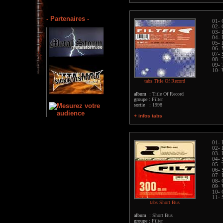
- Partenaires -
01- 
02- 
03- 
04- 
05- 
06- 
07- 
08- 
09- 
10- 
tabs Title Of Record
album :
Title Of Record
groupe :
Filter
sortie :
1998
+ infos tabs
01- 
02- 
03- 
04- 
05- 
06- 
07- 
08- 
09- 
10- 
11- 
tabs Short Bus
album :
Short Bus
groupe :
Filter