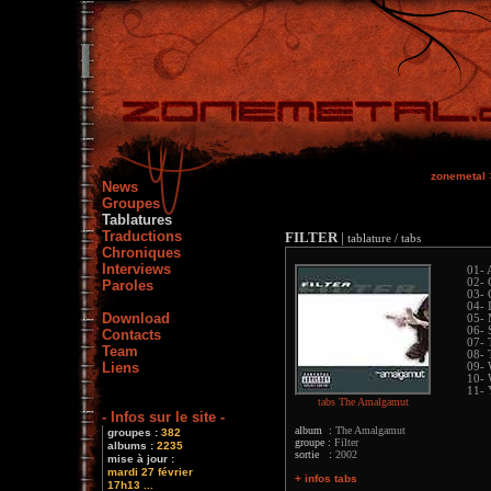
zonemetal
News
Groupes
Tablatures
Traductions
FILTER
|
tablature / tabs
Chroniques
Interviews
01- 
02- 
Paroles
03-
04- 
Download
05- 
06- 
Contacts
07- 
Team
08- 
Liens
09- 
10- 
11- 
tabs The Amalgamut
- Infos sur le site -
album :
The Amalgamut
groupes :
382
groupe :
Filter
albums :
2235
sortie :
2002
mise à jour :
mardi 27 février
+ infos tabs
17h13 ...