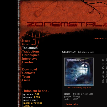
zonemetal
>
News
Groupes
Tablatures
Traductions
SINERGY
|
tablature / tabs
Chroniques
Interviews
01- 
02- 
Paroles
03- 
04- 
Download
05- 
06- 
Contacts
07- 
Team
08- 
Liens
09- 
10-
tabs Suicide By My Side
- Infos sur le site -
album :
Suicide By My Side
groupes :
382
groupe :
Sinergy
albums :
2235
sortie :
2002
mise à jour :
mardi 27 février
+ infos tabs
17h13 ...