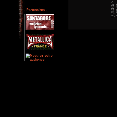
20- 
21- 
22- 
- Partenaires -
23- 
24- 
25- 