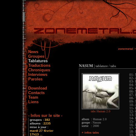
zonemetal
>
News
Groupes
Tablatures
Traductions
NASUM
|
tablature / tabs
Chroniques
Interviews
01- 
02- 
Paroles
03- 
04- 
Download
05- 
06- 
Contacts
07- 
Team
08- 
Liens
09- 
10- 
11- 
tabs Human 2.0
12- 
- Infos sur le site -
13- 
14- 
album :
Human 2.0
groupes :
382
15- 
groupe :
Nasum
albums :
2235
16- 
sortie :
2000
mise à jour :
17- 
mardi 27 février
18- 
+ infos tabs
17h13 ...
19- 