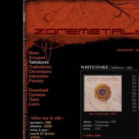
zonemetal
>
t
News
Groupes
Tablatures
Traductions
WHITESNAKE
|
tablature / tabs
Chroniques
Interviews
01- S
02- 
Paroles
03- 
04- 
Download
05- 
06- 
Contacts
07- 
Team
08- 
Liens
09- 
10- 
11- 
tabs Whitesnake 1987
- Infos sur le site -
album :
Whitesnake 1987
groupes :
382
groupe :
Whitesnake
albums :
2235
sortie :
1987
mise à jour :
mardi 27 février
+ infos tabs
17h13 ...