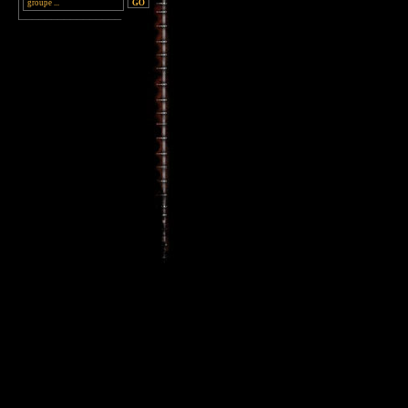
________________