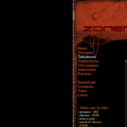
News
Groupes
Tablatures
Traductions
Chroniques
Interviews
Paroles
Download
Contacts
Team
Liens
- Infos sur le site -
groupes :
382
albums :
2235
mise à jour :
mardi 27 février
17h13 ...