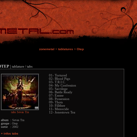
zonemetal
>
tablatures
>
Otep
OTEP
|
tablature / tabs
01- Tortured
02- Blood Pigs
03- T.R.I.C.
04- My Confession
05- Sacrilege
06- Battle Ready
07- Emtee
08- Possession
09- Thots
10- Fillthee
11- Menocide
tabs Sevas Tra
12- Jonestown Tea
album :
Sevas Tra
groupe :
Otep
sortie :
2002
+ infos tabs