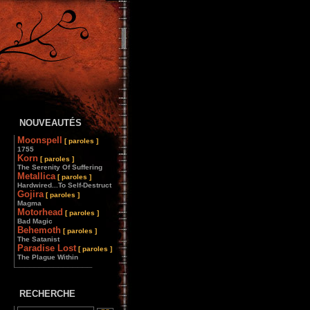
NOUVEAUTÉS
Moonspell
[ paroles ]
1755
Korn
[ paroles ]
The Serenity Of Suffering
Metallica
[ paroles ]
Hardwired...To Self-Destruct
Gojira
[ paroles ]
Magma
Motorhead
[ paroles ]
Bad Magic
Behemoth
[ paroles ]
The Satanist
Paradise Lost
[ paroles ]
The Plague Within
________________
RECHERCHE