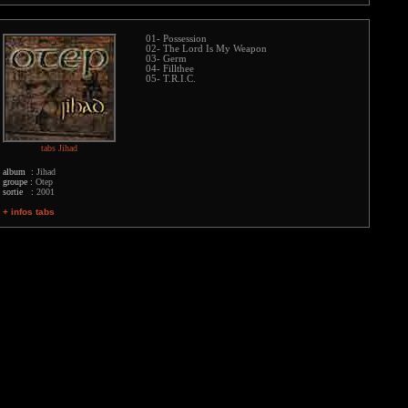
01- Possession
02- The Lord Is My Weapon
03- Germ
04- Fillthee
05- T.R.I.C.
tabs Jihad
album :
Jihad
groupe :
Otep
sortie :
2001
+ infos tabs