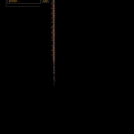
________________