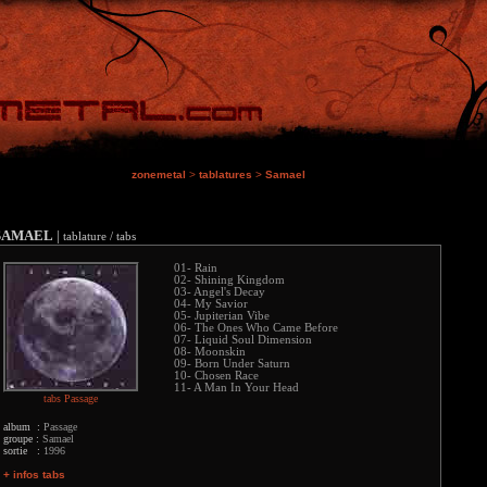
zonemetal
>
tablatures
>
Samael
SAMAEL
|
tablature / tabs
01- Rain
02- Shining Kingdom
03- Angel's Decay
04- My Savior
05- Jupiterian Vibe
06- The Ones Who Came Before
07- Liquid Soul Dimension
08- Moonskin
09- Born Under Saturn
10- Chosen Race
11- A Man In Your Head
tabs Passage
album :
Passage
groupe :
Samael
sortie :
1996
+ infos tabs