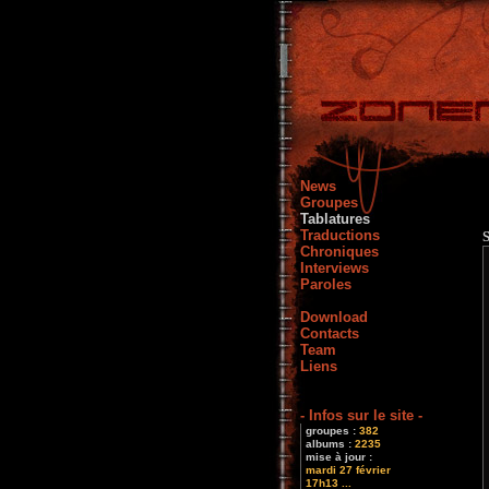
News
Groupes
Tablatures
Traductions
Chroniques
Interviews
Paroles
Download
Contacts
Team
Liens
- Infos sur le site -
groupes :
382
albums :
2235
mise à jour :
mardi 27 février
17h13 ...