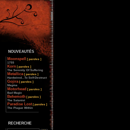
NOUVEAUTÉS
Moonspell
[ paroles ]
1755
Korn
[ paroles ]
The Serenity Of Suffering
Metallica
[ paroles ]
Hardwired...To Self-Destruct
Gojira
[ paroles ]
Magma
Motorhead
[ paroles ]
Bad Magic
Behemoth
[ paroles ]
The Satanist
Paradise Lost
[ paroles ]
The Plague Within
________________
RECHERCHE