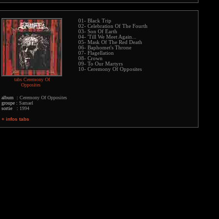
01- Black Trip
02- Celebration Of The Fourth
03- Son Of Earth
04- 'Till We Meet Again...
05- Mask Of The Red Death
06- Baphomet's Throne
07- Flagellation
08- Crown
09- To Our Martyrs
10- Ceremony Of Opposites
tabs Ceremony Of
Opposites
album :
Ceremony Of Opposites
groupe :
Samael
sortie :
1994
+ infos tabs