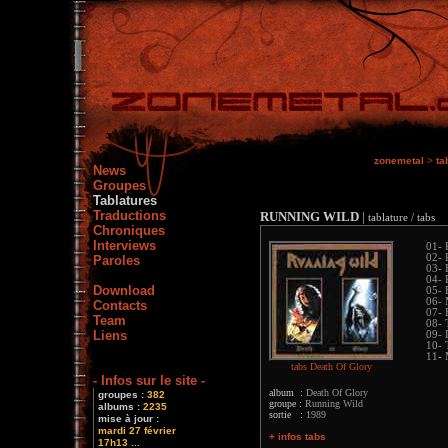
zonemetal
>
ta
News
Groupes
Tablatures
Traductions
RUNNING WILD
|
tablature / tabs
Chroniques
Interviews
01- 
02- 
Paroles
03- 
04- 
Download
05- 
06-
Contacts
07- 
Team
08- 
Liens
09- 
10- 
11- 
tabs Death Of Glory
- Infos sur le site -
album :
Death Of Glory
groupes :
382
groupe :
Running Wild
albums :
2235
sortie :
1989
mise à jour :
mardi 27 février
+ infos tabs
17h13 ...