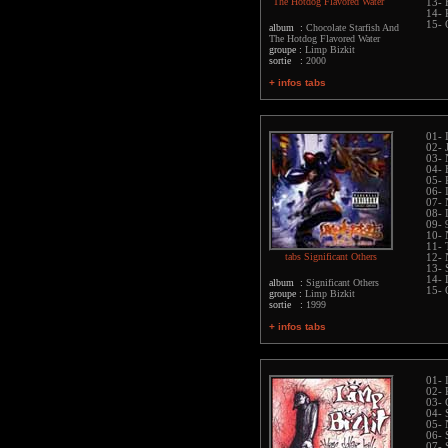
The Hotdog Flavored Water
13- 
14- 
15- 
album :
Chocolate Starfish And
The Hotdog Flavored Water
groupe :
Limp Bizkit
sortie :
2000
+ infos tabs
01- 
02- 
03- 
04- 
05- 
06- 
07- 
08- 
09- 
10- 
11- 
tabs Significant Others
12- 
13- 
14- 
album :
Significant Others
15- 
groupe :
Limp Bizkit
sortie :
1999
+ infos tabs
01- 
02- 
03- 
04- 
05-
06- 
07- 