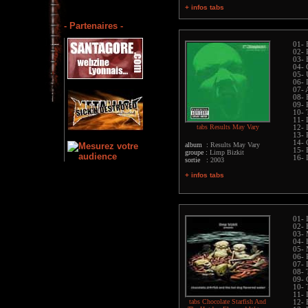
+ infos tabs
- Partenaires -
01- 
02- 
03- 
04-
05- 
06- 
07- 
08- 
09- 
10- 
11-
tabs Results May Vary
12- 
13-
14- 
album :
Results May Vary
15- 
groupe :
Limp Bizkit
16-
sortie :
2003
+ infos tabs
01- 
02- 
03- 
04- 
05-
06- 
07- 
08- 
09- 
10- 
11- I
tabs Chocolate Starfish And
12- 