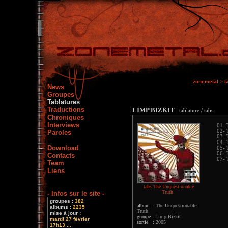
zonemetal
>
t
News
Groupes
Tablatures
Traductions
LIMP BIZKIT
|
tablature / tabs
Chroniques
Interviews
01- 
02- 
Paroles
03- 
04- 
Download
05- 
06- 
Contacts
07- 
Team
Liens
tabs The Unquestionable
Truth
- Infos sur le site -
groupes :
382
album :
The Unquestionable
albums :
2235
Truth
mise à jour :
groupe :
Limp Bizkit
mardi 27 février
sortie :
2005
17h13 ...