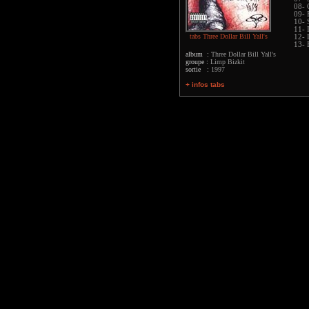
08- 
09- 
10- 
11- 
tabs Three Dollar Bill Yall's
12- 
13- 
album :
Three Dollar Bill Yall's
groupe :
Limp Bizkit
sortie :
1997
+ infos tabs