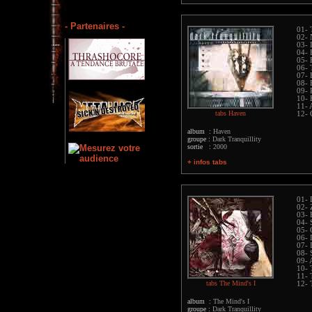
- Partenaires -
01- 
02- 
03- 
04- 
05- 
06- 
07- 
08-
09-
10- 
11- 
tabs Haven
12- 
album :
Haven
groupe :
Dark Tranquillity
sortie :
2000
+ infos tabs
01- 
02- 
03-
04- 
05- 
06- 
07- 
08- 
09- 
10- 
11- 
tabs The Mind's I
12- 
album :
The Mind's I
groupe :
Dark Tranquillity