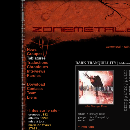
zonemetal
>
tabl
News
Groupes
Tablatures
Traductions
DARK TRANQUILLITY
|
tablature
Chroniques
Interviews
01- 
02- 
Paroles
03- 
04- 
Download
05- 
06- 
Contacts
07-
Team
08- 
Liens
09-
10- 
11- 
tabs Damage Done
12- 
- Infos sur le site -
13- 
album :
Damage Done
groupes :
382
groupe :
Dark Tranquillity
albums :
2235
sortie :
2002
mise à jour :
mardi 27 février
+ infos tabs
17h13 ...