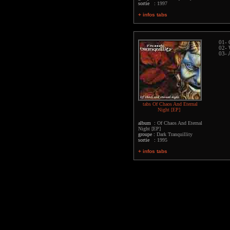
sortie :
1997
+ infos tabs
01- 
02- 
03- 
tabs Of Chaos And Eternal
Night [EP]
album :
Of Chaos And Eternal
Night [EP]
groupe :
Dark Tranquillity
sortie :
1995
+ infos tabs