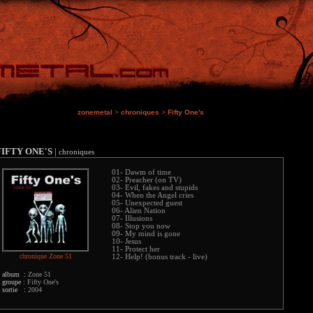
zonemetal
>
chroniques
>
Fifty One's
FIFTY ONE'S
|
chroniques
01- Dawm of time
02- Preacher (on TV)
03- Evil, fakes and stupids
04- When the Angel cries
05- Unexpected guest
06- Alien Nation
07- Illusions
08- Stop you now
09- My mind is gone
10- Jesus
11- Protect her
chronique Zone 51
12- Help! (bonus track - live)
album :
Zone 51
groupe :
Fifty One's
sortie :
2004