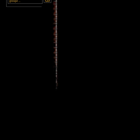
________________