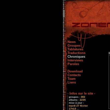
News
Groupes
Tablatures
Traductions
Chroniques
Interviews
Paroles
Download
Contacts
Team
Liens
- Infos sur le site -
groupes :
382
albums :
2235
mise à jour :
mardi 27 février
17h13 ...