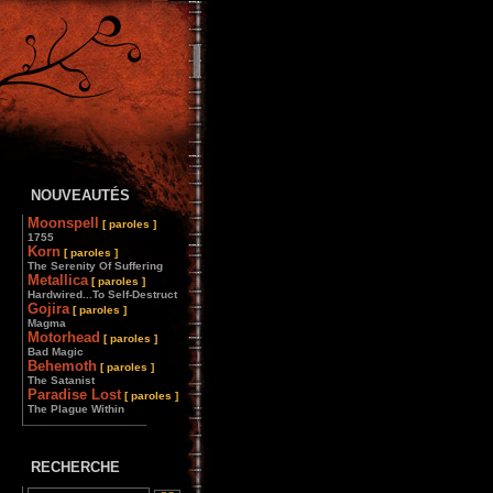
NOUVEAUTÉS
Moonspell
[ paroles ]
1755
Korn
[ paroles ]
The Serenity Of Suffering
Metallica
[ paroles ]
Hardwired...To Self-Destruct
Gojira
[ paroles ]
Magma
Motorhead
[ paroles ]
Bad Magic
Behemoth
[ paroles ]
The Satanist
Paradise Lost
[ paroles ]
The Plague Within
________________
RECHERCHE