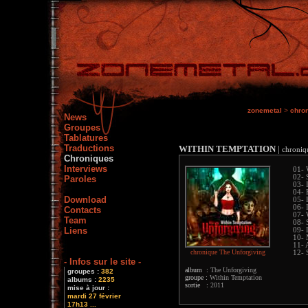
zonemetal
>
chro
News
Groupes
Tablatures
Traductions
WITHIN TEMPTATION
|
chroniq
Chroniques
Interviews
01-
02- 
Paroles
03- 
04- 
Download
05- 
06- 
Contacts
07- 
Team
08- 
Liens
09- 
10- 
11- 
chronique The Unforgiving
12- 
- Infos sur le site -
album :
The Unforgiving
groupes :
382
groupe :
Within Temptation
albums :
2235
sortie :
2011
mise à jour :
mardi 27 février
17h13 ...