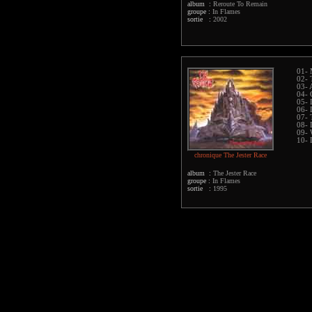
album :
Reroute To Remain
groupe :
In Flames
sortie :
2002
01- 
02- 
03- 
04- 
05- 
06- 
07- 
08- 
09- 
10- 
chronique The Jester Race
album :
The Jester Race
groupe :
In Flames
sortie :
1995