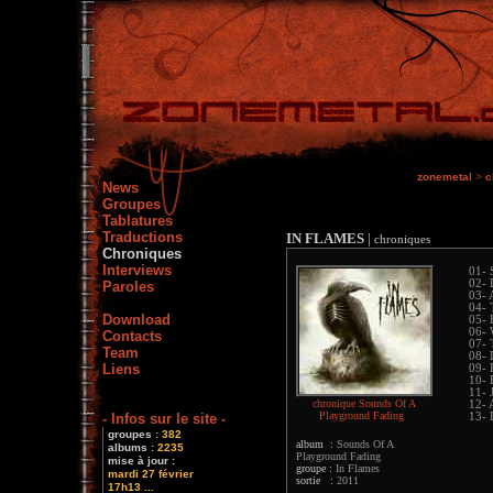
zonemetal
>
c
News
Groupes
Tablatures
Traductions
IN FLAMES
|
chroniques
Chroniques
Interviews
01- 
02- 
Paroles
03- 
04- 
Download
05- 
06- 
Contacts
07- 
Team
08- 
Liens
09- 
10- 
11- 
chronique Sounds Of A
12-
Playground Fading
- Infos sur le site -
13- 
groupes :
382
album :
Sounds Of A
albums :
2235
Playground Fading
mise à jour :
groupe :
In Flames
mardi 27 février
sortie :
2011
17h13 ...