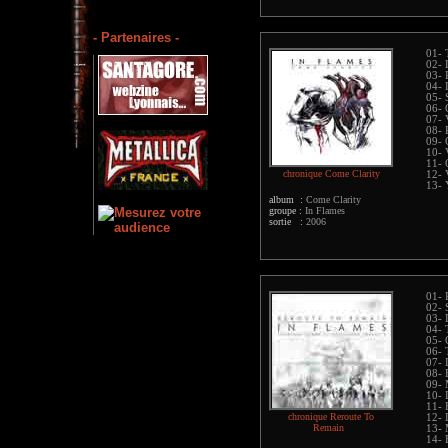
- Partenaires -
01- 
02- 
03- 
04- 
05- 
06- 
07-
08- 
09- 
10- 
11- 
chronique Come Clarity
12- 
13- 
album :
Come Clarity
groupe :
In Flames
sortie :
2006
01- 
02- 
03- 
04- 
05- 
06- 
07-
08-
09- 
10- 
11- 
chronique Reroute To
12- 
Remain
13- 
14- 