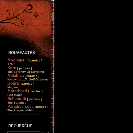
NOUVEAUTÉS
Moonspell
[ paroles ]
1755
Korn
[ paroles ]
The Serenity Of Suffering
Metallica
[ paroles ]
Hardwired...To Self-Destruct
Gojira
[ paroles ]
Magma
Motorhead
[ paroles ]
Bad Magic
Behemoth
[ paroles ]
The Satanist
Paradise Lost
[ paroles ]
The Plague Within
________________
RECHERCHE