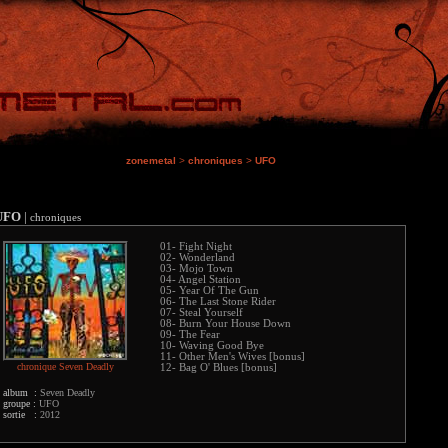
zonemetal
>
chroniques
>
UFO
UFO
|
chroniques
01- Fight Night
02- Wonderland
03- Mojo Town
04- Angel Station
05- Year Of The Gun
06- The Last Stone Rider
07- Steal Yourself
08- Burn Your House Down
09- The Fear
10- Waving Good Bye
11- Other Men's Wives [bonus]
chronique Seven Deadly
12- Bag O' Blues [bonus]
album :
Seven Deadly
groupe :
UFO
sortie :
2012