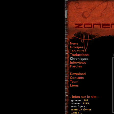
News
Groupes
Tablatures
Traductions
Chroniques
Interviews
Paroles
Download
Contacts
Team
Liens
- Infos sur le site -
groupes :
382
albums :
2235
mise à jour :
mardi 27 février
17h13 ...