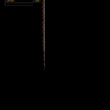
________________