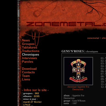
zonemetal
>
chr
News
Groupes
Tablatures
Traductions
GUNS'N'ROSES
|
chroniques
Chroniques
Interviews
01- 
02- 
Paroles
03- 
04- 
Download
05- 
06- 
Contacts
07- 
Team
08- 
Liens
09- 
10- 
11- 
chronique Appetite For
12- 
Destruction
- Infos sur le site -
groupes :
382
album :
Appetite For
albums :
2235
Destruction
mise à jour :
groupe :
Guns'N'Roses
mardi 27 février
sortie :
1987
17h13 ...