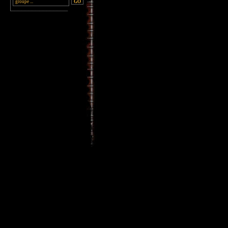
________________