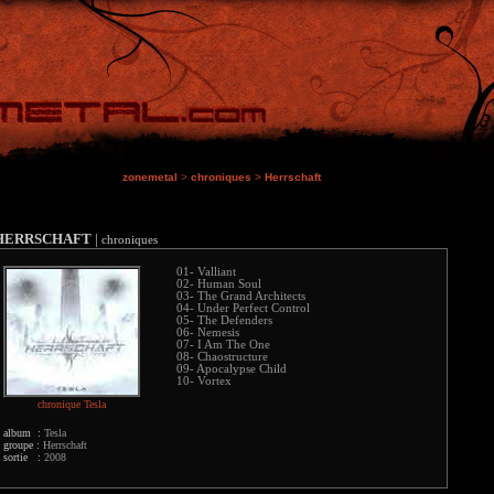
zonemetal
>
chroniques
>
Herrschaft
HERRSCHAFT
|
chroniques
01- Valliant
02- Human Soul
03- The Grand Architects
04- Under Perfect Control
05- The Defenders
06- Nemesis
07- I Am The One
08- Chaostructure
09- Apocalypse Child
10- Vortex
chronique Tesla
album :
Tesla
groupe :
Herrschaft
sortie :
2008