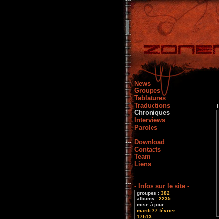
News
Groupes
Tablatures
Traductions
Chroniques
Interviews
Paroles
Download
Contacts
Team
Liens
- Infos sur le site -
groupes :
382
albums :
2235
mise à jour :
mardi 27 février
17h13 ...