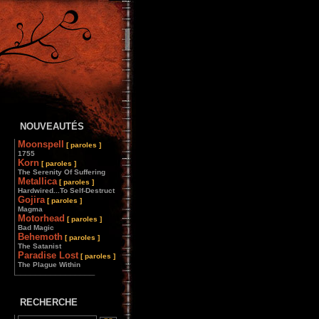
NOUVEAUTÉS
Moonspell
[ paroles ]
1755
Korn
[ paroles ]
The Serenity Of Suffering
Metallica
[ paroles ]
Hardwired...To Self-Destruct
Gojira
[ paroles ]
Magma
Motorhead
[ paroles ]
Bad Magic
Behemoth
[ paroles ]
The Satanist
Paradise Lost
[ paroles ]
The Plague Within
________________
RECHERCHE