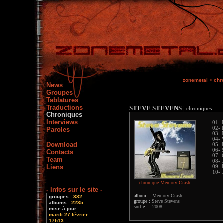
zonemetal
>
chr
News
Groupes
Tablatures
Traductions
STEVE STEVENS
|
chroniques
Chroniques
Interviews
01- 
02- 
Paroles
03- 
04- 
Download
05- 
06- 
Contacts
07- 
Team
08- 
Liens
09- 
10- 
chronique Memory Crash
- Infos sur le site -
album :
Memory Crash
groupes :
382
groupe :
Steve Stevens
albums :
2235
sortie :
2008
mise à jour :
mardi 27 février
17h13 ...