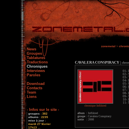
zonemetal
>
chroni
News
Groupes
Tablatures
Traductions
CAVALERA CONSPIRACY
|
chro
Chroniques
Interviews
01- 
02- 
Paroles
03- 
04- 
Download
05- 
06- 
Contacts
07- 
Team
08- 
Liens
09- 
10- 
11- 
chronique Inflikted
- Infos sur le site -
album :
Inflikted
groupes :
382
groupe :
Cavalera Conspiracy
albums :
2235
sortie :
2008
mise à jour :
mardi 27 février
17h13 ...