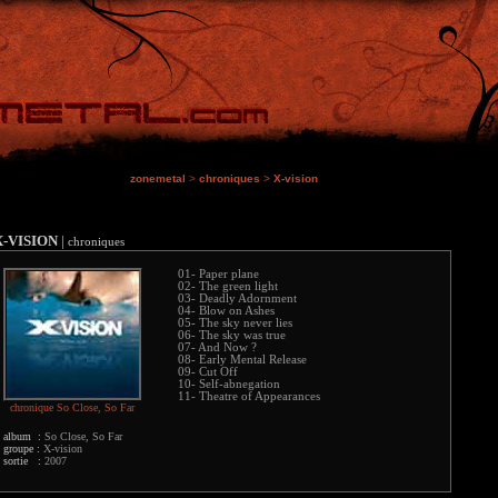
zonemetal
>
chroniques
>
X-vision
X-VISION
|
chroniques
01- Paper plane
02- The green light
03- Deadly Adornment
04- Blow on Ashes
05- The sky never lies
06- The sky was true
07- And Now ?
08- Early Mental Release
09- Cut Off
10- Self-abnegation
11- Theatre of Appearances
chronique So Close, So Far
album :
So Close, So Far
groupe :
X-vision
sortie :
2007