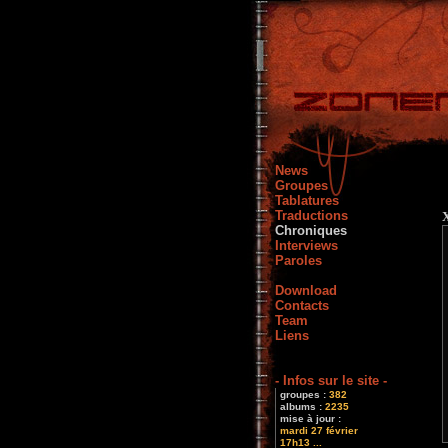
News
Groupes
Tablatures
Traductions
Chroniques
Interviews
Paroles
Download
Contacts
Team
Liens
- Infos sur le site -
groupes :
382
albums :
2235
mise à jour :
mardi 27 février
17h13 ...