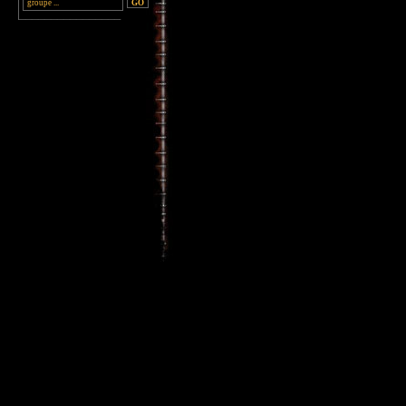
________________