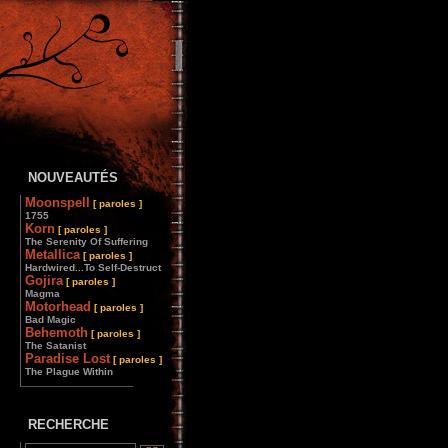
NOUVEAUTÉS
Moonspell
[ paroles ]
1755
Korn
[ paroles ]
The Serenity Of Suffering
Metallica
[ paroles ]
Hardwired...To Self-Destruct
Gojira
[ paroles ]
Magma
Motorhead
[ paroles ]
Bad Magic
Behemoth
[ paroles ]
The Satanist
Paradise Lost
[ paroles ]
The Plague Within
________________
RECHERCHE