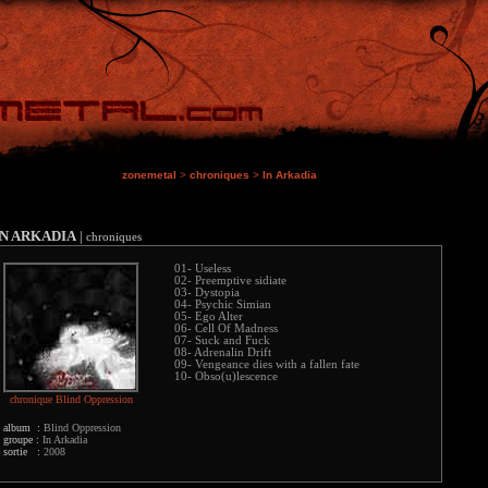
zonemetal
>
chroniques
>
In Arkadia
IN ARKADIA
|
chroniques
01- Useless
02- Preemptive sidiate
03- Dystopia
04- Psychic Simian
05- Ego Alter
06- Cell Of Madness
07- Suck and Fuck
08- Adrenalin Drift
09- Vengeance dies with a fallen fate
10- Obso(u)lescence
chronique Blind Oppression
album :
Blind Oppression
groupe :
In Arkadia
sortie :
2008