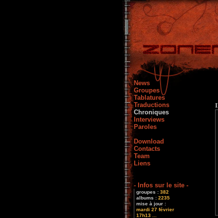
News
Groupes
Tablatures
Traductions
Chroniques
Interviews
Paroles
Download
Contacts
Team
Liens
- Infos sur le site -
groupes :
382
albums :
2235
mise à jour :
mardi 27 février
17h13 ...