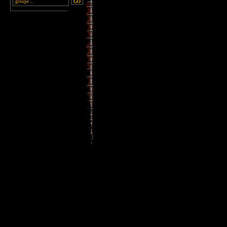
________________