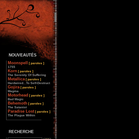
NOUVEAUTÉS
Moonspell
[ paroles ]
1755
Korn
[ paroles ]
The Serenity Of Suffering
Metallica
[ paroles ]
Hardwired...To Self-Destruct
Gojira
[ paroles ]
Magma
Motorhead
[ paroles ]
Bad Magic
Behemoth
[ paroles ]
The Satanist
Paradise Lost
[ paroles ]
The Plague Within
________________
RECHERCHE