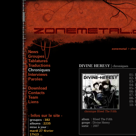
zonemetal
>
chr
News
Groupes
Tablatures
Traductions
DIVINE HERESY
|
chroniques
Chroniques
Interviews
01- 
02- 
Paroles
03- 
04- 
Download
05- 
06- 
Contacts
07- 
Team
08- 
Liens
09- 
10- 
chronique Bleed The Fifth
- Infos sur le site -
album :
Bleed The Fifth
groupes :
382
groupe :
Divine Heresy
albums :
2235
sortie :
2007
mise à jour :
mardi 27 février
17h13 ...