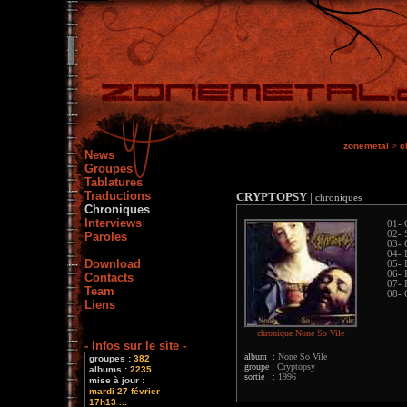
zonemetal
>
c
News
Groupes
Tablatures
Traductions
CRYPTOPSY
|
chroniques
Chroniques
Interviews
01- 
02- 
Paroles
03- 
04- 
Download
05- 
06- 
Contacts
07- 
Team
08- 
Liens
chronique None So Vile
- Infos sur le site -
album :
None So Vile
groupes :
382
groupe :
Cryptopsy
albums :
2235
sortie :
1996
mise à jour :
mardi 27 février
17h13 ...