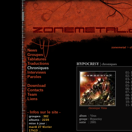
zonemetal
>
c
News
Groupes
Tablatures
Traductions
HYPOCRISY
|
chroniques
Chroniques
Interviews
01- 
02- 
Paroles
03- 
04- 
Download
05- 
06- 
Contacts
07- 
Team
08- 
Liens
09- 
10- 
11- 
chronique Virus
- Infos sur le site -
album :
Virus
groupes :
382
groupe :
Hypocrisy
albums :
2235
sortie :
2005
mise à jour :
mardi 27 février
17h13 ...