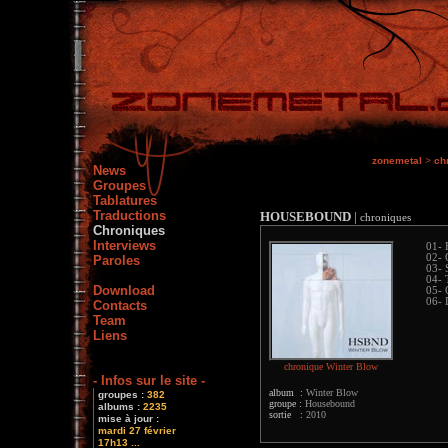
zonemetal
>
ch
News
Groupes
Tablatures
Traductions
HOUSEBOUND
|
chroniques
Chroniques
Interviews
01-
02- 
Paroles
03- 
04- 
Download
05- 
06- 
Contacts
Team
Liens
chronique Winter Blow
- Infos sur le site -
album :
Winter Blow
groupes :
382
groupe :
Housebound
albums :
2235
sortie :
2010
mise à jour :
mardi 27 février
17h13 ...