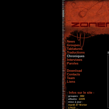
News
Groupes
Tablatures
Traductions
Chroniques
Interviews
Paroles
Download
Contacts
Team
Liens
- Infos sur le site -
groupes :
382
albums :
2235
mise à jour :
mardi 27 février
17h13 ...