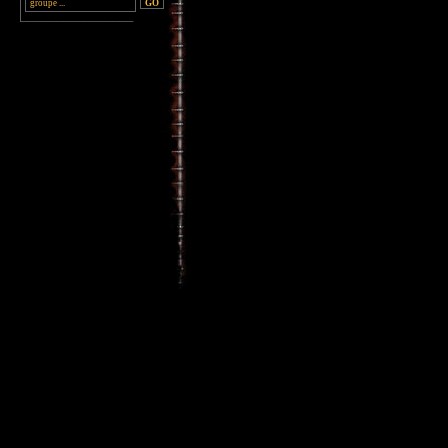
________________