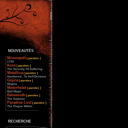
NOUVEAUTÉS
Moonspell
[ paroles ]
1755
Korn
[ paroles ]
The Serenity Of Suffering
Metallica
[ paroles ]
Hardwired...To Self-Destruct
Gojira
[ paroles ]
Magma
Motorhead
[ paroles ]
Bad Magic
Behemoth
[ paroles ]
The Satanist
Paradise Lost
[ paroles ]
The Plague Within
________________
RECHERCHE