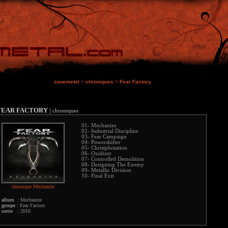
zonemetal
>
chroniques
>
Fear Factory
FEAR FACTORY
|
chroniques
01- Mechanize
02- Industrial Discipline
03- Fear Campaign
04- Powershifter
05- Christploitation
06- Oxidizer
07- Controlled Demolition
08- Designing The Enemy
09- Metallic Division
10- Final Exit
chronique Mechanize
album :
Mechanize
groupe :
Fear Factory
sortie :
2010