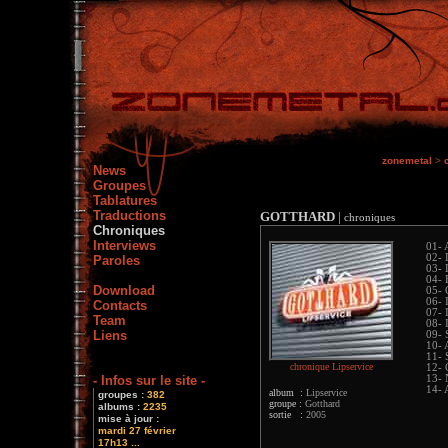
zonemetal
>
News
Groupes
Tablatures
Traductions
GOTTHARD
|
chroniques
Chroniques
Interviews
01- 
02-
Paroles
03- L
04- 
Download
05- 
06- 
Contacts
07- 
Team
08- 
Liens
09- 
10- 
11- 
chronique Lipservice
12- 
- Infos sur le site -
13- 
14-
album :
Lipservice
groupes :
382
groupe :
Gotthard
albums :
2235
sortie :
2005
mise à jour :
mardi 27 février
17h13 ...