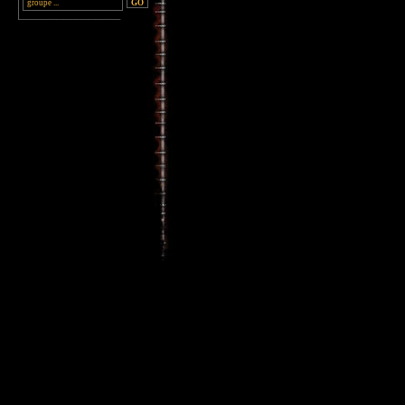
________________