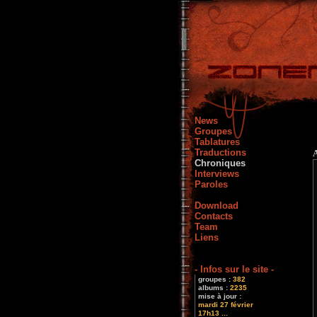
News
Groupes
Tablatures
Traductions
Chroniques
Interviews
Paroles
Download
Contacts
Team
Liens
- Infos sur le site -
groupes :
382
albums :
2235
mise à jour :
mardi 27 février
17h13 ...