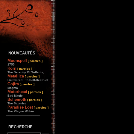
NOUVEAUTÉS
Moonspell
[ paroles ]
1755
Korn
[ paroles ]
The Serenity Of Suffering
Metallica
[ paroles ]
Hardwired...To Self-Destruct
Gojira
[ paroles ]
Magma
Motorhead
[ paroles ]
Bad Magic
Behemoth
[ paroles ]
The Satanist
Paradise Lost
[ paroles ]
The Plague Within
________________
RECHERCHE