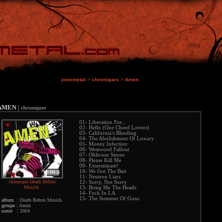
zonemetal
>
chroniques
>
Amen
AMEN
|
chroniques
01- Liberation For...
02- Hello (One Chord Lovers)
03- California's Bleeding
04- The Abolishment Of Luxury
05- Money Infection
06- Westwood Fallout
07- Oblivion Stereo
08- Please Kill Me
09- Exterminate!
10- We Got The Bait
11- Neutron Liars
chronique Death Before
12- Sorry, Not Sorry
Musick
13- Bring Me The Heads
14- Fuck In LA
15- The Summer Of Guns
album :
Death Before Musick
groupe :
Amen
sortie :
2004