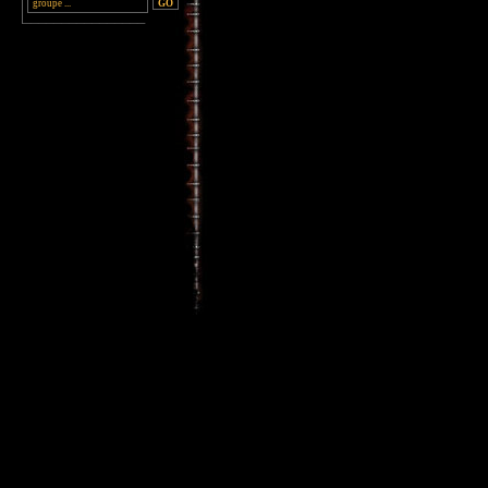
________________