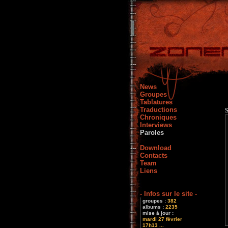
News
Groupes
Tablatures
Traductions
Chroniques
Interviews
Paroles
Download
Contacts
Team
Liens
- Infos sur le site -
groupes :
382
albums :
2235
mise à jour :
mardi 27 février
17h13 ...