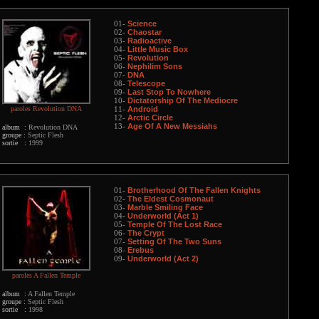
Science
01-
Chaostar
02-
Radioactive
03-
Little Music Box
04-
Revolution
05-
Nephilim Sons
06-
DNA
07-
Telescope
08-
Last Stop To Nowhere
09-
Dictatorship Of The Mediocre
10-
paroles Revolution DNA
Android
11-
Arctic Circle
12-
Age Of A New Messiahs
13-
album :
Revolution DNA
groupe :
Septic Flesh
sortie :
1999
Brotherhood Of The Fallen Knights
01-
The Eldest Cosmonaut
02-
Marble Smiling Face
03-
Underworld (Act 1)
04-
Temple Of The Lost Race
05-
The Crypt
06-
Setting Of The Two Suns
07-
Erebus
08-
Underworld (Act 2)
09-
paroles A Fallen Temple
album :
A Fallen Temple
groupe :
Septic Flesh
sortie :
1998