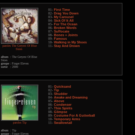
First Time
01-
Drag You Down
02-
My Carousel
03-
Sick Of It All
04-
For The Ocean
05-
Broken Words
06-
Suffocate
07-
Bones + Joints
08-
Famous
09-
Walking in My Shoes
10-
paroles The Greyest Of Blue
Stay And Drown
11-
Skies
album :
The Greyest Of Blue
Skies
groupe :
Finger Eleven
sortie :
2000
Quicksand
01-
Tip
02-
Shudder
03-
Awake and Dreaming
04-
Above
05-
Condenser
06-
Thin Spirits
07-
Glimpse
08-
Costume For A Gutterball
09-
Temporary Arms
10-
paroles Tip
Swallowtail
11-
album :
Tip
groupe :
Finger Eleven