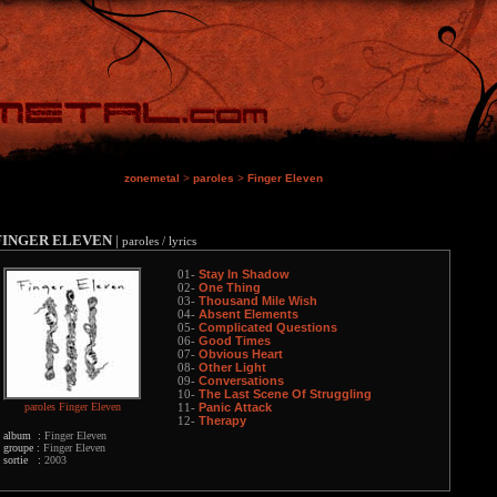
zonemetal
>
paroles
>
Finger Eleven
FINGER ELEVEN
|
paroles / lyrics
Stay In Shadow
01-
One Thing
02-
Thousand Mile Wish
03-
Absent Elements
04-
Complicated Questions
05-
Good Times
06-
Obvious Heart
07-
Other Light
08-
Conversations
09-
The Last Scene Of Struggling
10-
paroles Finger Eleven
Panic Attack
11-
Therapy
12-
album :
Finger Eleven
groupe :
Finger Eleven
sortie :
2003