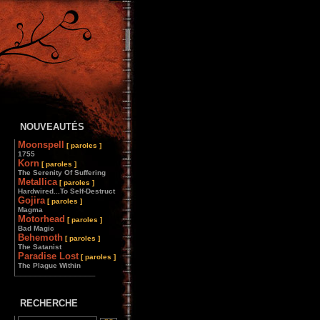
NOUVEAUTÉS
Moonspell
[ paroles ]
1755
Korn
[ paroles ]
The Serenity Of Suffering
Metallica
[ paroles ]
Hardwired...To Self-Destruct
Gojira
[ paroles ]
Magma
Motorhead
[ paroles ]
Bad Magic
Behemoth
[ paroles ]
The Satanist
Paradise Lost
[ paroles ]
The Plague Within
________________
RECHERCHE