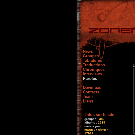
News
Groupes
Tablatures
Traductions
Chroniques
Interviews
Paroles
Download
Contacts
Team
Liens
- Infos sur le site -
groupes :
382
albums :
2235
mise à jour :
mardi 27 février
17h13 ...