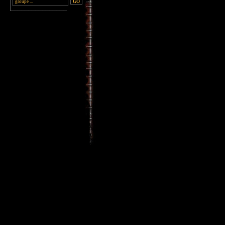
________________