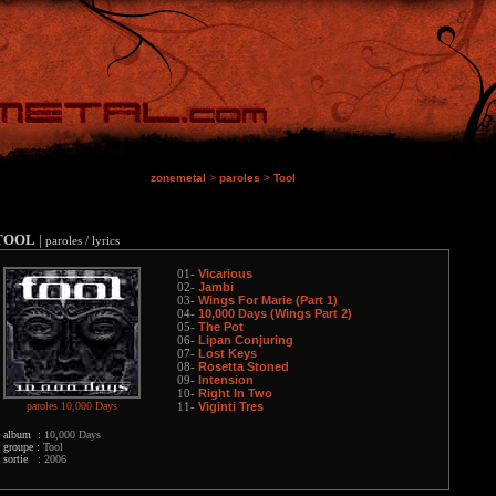
zonemetal
>
paroles
>
Tool
TOOL
|
paroles / lyrics
Vicarious
01-
Jambi
02-
Wings For Marie (Part 1)
03-
10,000 Days (Wings Part 2)
04-
The Pot
05-
Lipan Conjuring
06-
Lost Keys
07-
Rosetta Stoned
08-
Intension
09-
Right In Two
10-
paroles 10,000 Days
Viginti Tres
11-
album :
10,000 Days
groupe :
Tool
sortie :
2006