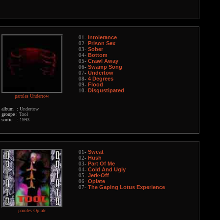
Intolerance
01-
Prison Sex
02-
Sober
03-
Bottom
04-
Crawl Away
05-
Swamp Song
06-
Undertow
07-
4 Degrees
08-
Flood
09-
Disgustipated
10-
paroles Undertow
album :
Undertow
groupe :
Tool
sortie :
1993
Sweat
01-
Hush
02-
Part Of Me
03-
Cold And Ugly
04-
Jerk-Off
05-
Opiate
06-
The Gaping Lotus Experience
07-
paroles Opiate