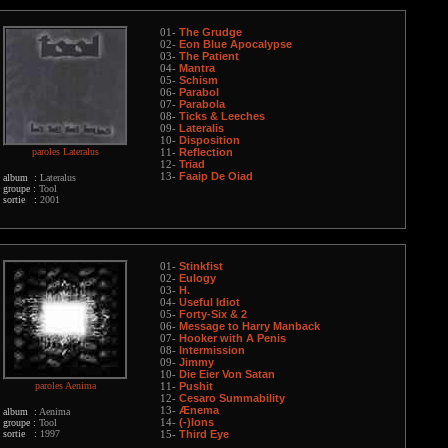
The Grudge
01-
Eon Blue Apocalypse
02-
The Patient
03-
Mantra
04-
Schism
05-
Parabol
06-
Parabola
07-
Ticks & Leeches
08-
Lateralis
09-
Disposition
10-
paroles Lateralus
Reflection
11-
Triad
12-
Faaip De Oiad
13-
album :
Lateralus
groupe :
Tool
sortie :
2001
Stinkfist
01-
Eulogy
02-
H.
03-
Useful Idiot
04-
Forty-Six & 2
05-
Message to Harry Manback
06-
Hooker with A Penis
07-
Intermission
08-
Jimmy
09-
Die Eier Von Satan
10-
paroles Aenima
Pushit
11-
Cesaro Summability
12-
Ænema
13-
album :
Aenima
(-)Ions
groupe :
Tool
14-
sortie :
1997
Third Eye
15-