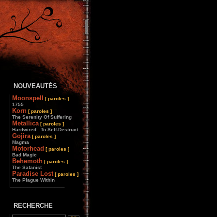
NOUVEAUTÉS
Moonspell
[ paroles ]
1755
Korn
[ paroles ]
The Serenity Of Suffering
Metallica
[ paroles ]
Hardwired...To Self-Destruct
Gojira
[ paroles ]
Magma
Motorhead
[ paroles ]
Bad Magic
Behemoth
[ paroles ]
The Satanist
Paradise Lost
[ paroles ]
The Plague Within
________________
RECHERCHE