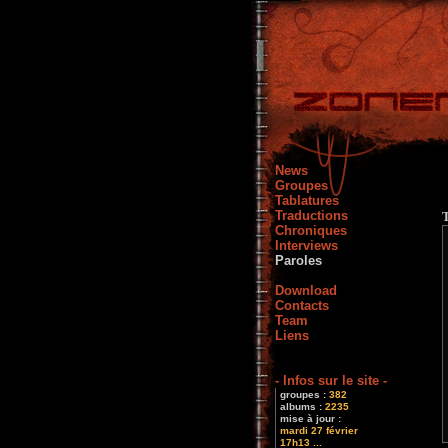
News
Groupes
Tablatures
Traductions
Chroniques
Interviews
Paroles
Download
Contacts
Team
Liens
- Infos sur le site -
groupes :
382
albums :
2235
mise à jour :
mardi 27 février
17h13 ...