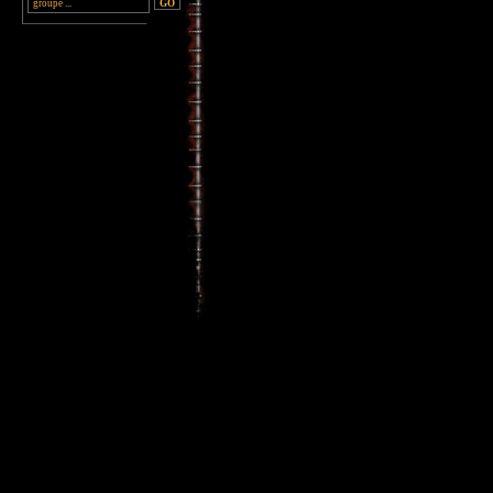
________________