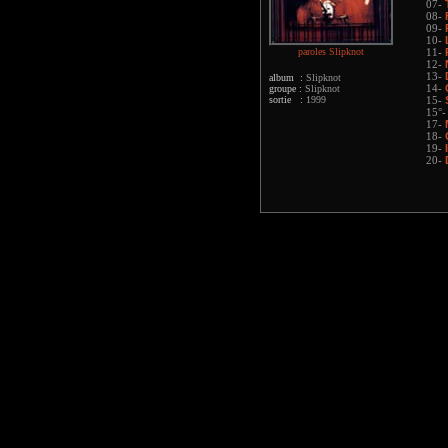
07-
08-
09-
10-
paroles Slipknot
11-
12-
13-
album :
Slipknot
groupe :
Slipknot
14-
sortie :
1999
15-
15°
17-
18-
19-
20-