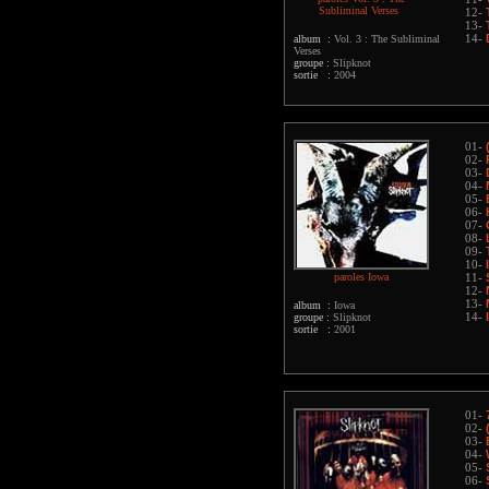
Subliminal Verses
12-
13-
album :
Vol. 3 : The Subliminal
14-
Verses
groupe :
Slipknot
sortie :
2004
01-
02-
03-
04-
05-
06-
07-
08-
09-
10-
paroles Iowa
11-
12-
13-
album :
Iowa
groupe :
Slipknot
14-
sortie :
2001
01-
02-
03-
04-
05-
06-