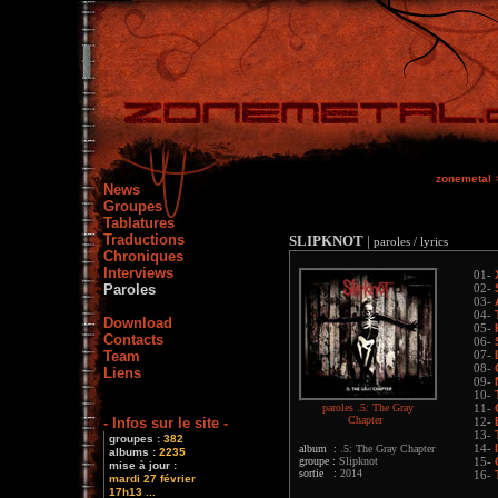
zonemetal
News
Groupes
Tablatures
Traductions
SLIPKNOT
|
paroles / lyrics
Chroniques
Interviews
01-
Paroles
02-
03-
04-
Download
05-
Contacts
06-
Team
07-
08-
Liens
09-
10-
paroles .5: The Gray
11-
Chapter
- Infos sur le site -
12-
13-
groupes :
382
album :
.5: The Gray Chapter
14-
albums :
2235
groupe :
Slipknot
15-
mise à jour :
sortie :
2014
16-
mardi 27 février
17h13 ...