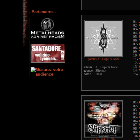
- Partenaires -
01-
02-
03-
04-
05-
06-
07-
08-
09-
10-
paroles All Hope Is Gone
11-
12-
13-
album :
All Hope Is Gone
groupe :
Slipknot
14-
sortie :
2008
15-
01-
02-
03-
04-
05-
06-
07-
08-
09-
10-
paroles Vol. 3 : The
11-