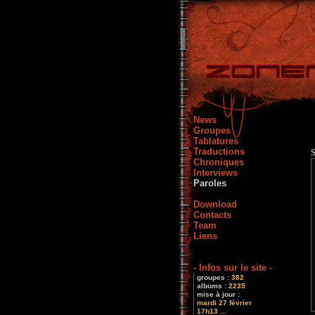
News
Groupes
Tablatures
Traductions
Chroniques
Interviews
Paroles
Download
Contacts
Team
Liens
- Infos sur le site -
groupes :
382
albums :
2235
mise à jour :
mardi 27 février
17h13 ...