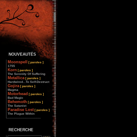
NOUVEAUTÉS
Moonspell
[ paroles ]
1755
Korn
[ paroles ]
The Serenity Of Suffering
Metallica
[ paroles ]
Hardwired...To Self-Destruct
Gojira
[ paroles ]
Magma
Motorhead
[ paroles ]
Bad Magic
Behemoth
[ paroles ]
The Satanist
Paradise Lost
[ paroles ]
The Plague Within
________________
RECHERCHE