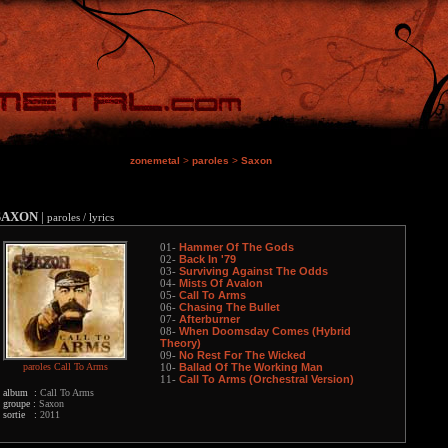
zonemetal
>
paroles
>
Saxon
SAXON
|
paroles / lyrics
Hammer Of The Gods
01-
Back In '79
02-
Surviving Against The Odds
03-
Mists Of Avalon
04-
Call To Arms
05-
Chasing The Bullet
06-
Afterburner
07-
When Doomsday Comes (Hybrid
08-
Theory)
No Rest For The Wicked
09-
paroles Call To Arms
Ballad Of The Working Man
10-
Call To Arms (Orchestral Version)
11-
album :
Call To Arms
groupe :
Saxon
sortie :
2011