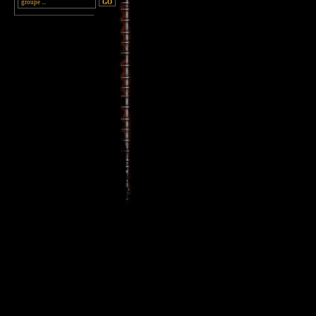
________________