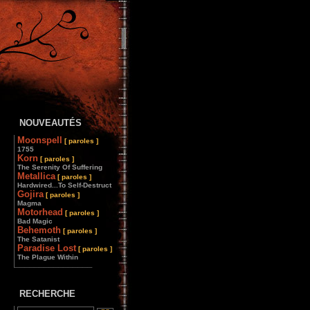
NOUVEAUTÉS
Moonspell
[ paroles ]
1755
Korn
[ paroles ]
The Serenity Of Suffering
Metallica
[ paroles ]
Hardwired...To Self-Destruct
Gojira
[ paroles ]
Magma
Motorhead
[ paroles ]
Bad Magic
Behemoth
[ paroles ]
The Satanist
Paradise Lost
[ paroles ]
The Plague Within
________________
RECHERCHE