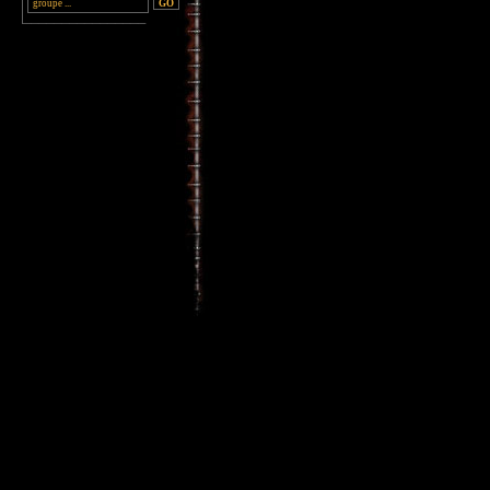
________________