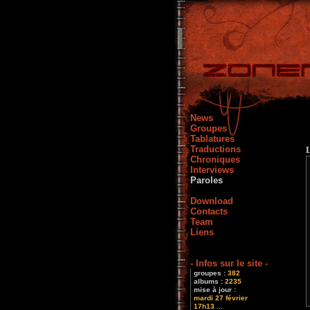
News
Groupes
Tablatures
Traductions
Chroniques
Interviews
Paroles
Download
Contacts
Team
Liens
- Infos sur le site -
groupes :
382
albums :
2235
mise à jour :
mardi 27 février
17h13 ...