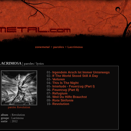
zonemetal
>
paroles
>
Lacrimosa
LACRIMOSA
|
paroles / lyrics
Irgendein Arsch Ist Immer Unterwegs
01-
If The World Stood Still A Day
02-
Verloren
03-
This Is The Night
04-
Interlude - Feuerzug (Part I)
05-
Feuerzug (Part II)
06-
Refugium
07-
Weil Du Hilfe Brauchst
08-
Rote Sinfonie
09-
Revolution
10-
paroles Revolution
album :
Revolution
groupe :
Lacrimosa
sortie :
2012