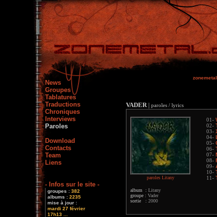
zonemetal
News
Groupes
Tablatures
Traductions
VADER
|
paroles / lyrics
Chroniques
Interviews
01-
Paroles
02-
03-
04-
Download
05-
Contacts
06-
Team
07-
08-
Liens
09-
10-
paroles Litany
11-
- Infos sur le site -
album :
Litany
groupes :
382
groupe :
Vader
albums :
2235
sortie :
2000
mise à jour :
mardi 27 février
17h13 ...