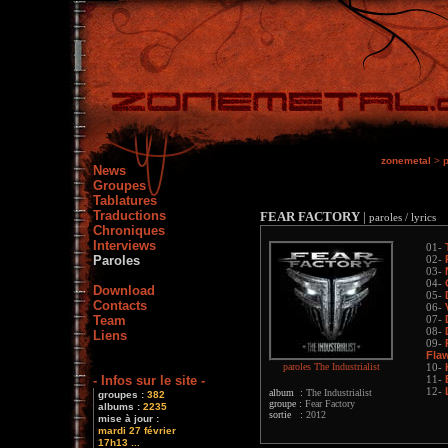
zonemetal
>
p
News
Groupes
Tablatures
Traductions
FEAR FACTORY
|
paroles / lyrics
Chroniques
Interviews
01-
Paroles
02-
03-
04-
Download
05-
Contacts
06-
Team
07-
08-
Liens
09-
Fla
paroles The Industrialist
10-
- Infos sur le site -
11-
12-
album :
The Industrialist
groupes :
382
groupe :
Fear Factory
albums :
2235
sortie :
2012
mise à jour :
mardi 27 février
17h13 ...