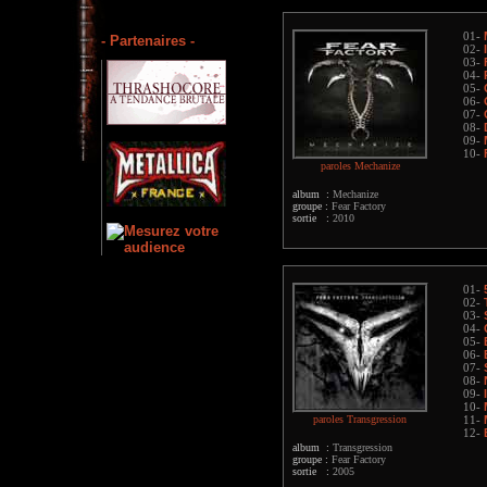
01-
- Partenaires -
02-
03-
04-
05-
06-
07-
08-
09-
10-
paroles Mechanize
album :
Mechanize
groupe :
Fear Factory
sortie :
2010
01-
02-
03-
04-
05-
06-
07-
08-
09-
10-
paroles Transgression
11-
12-
album :
Transgression
groupe :
Fear Factory
sortie :
2005