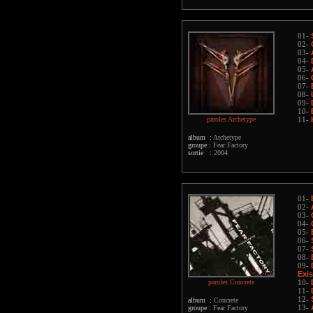
01-
02-
03-
04-
05-
06-
07-
08-
09-
10-
paroles Archetype
11-
album :
Archetype
groupe :
Fear Factory
sortie :
2004
01-
02-
03-
04-
05-
06-
07-
08-
09-
Exi
paroles Concrete
10-
11-
12-
album :
Concrete
groupe :
Fear Factory
13-