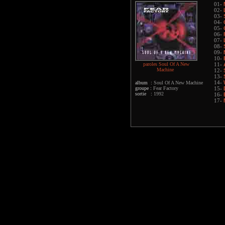
01-
02-
03-
04-
05-
06-
07-
08-
09-
10-
paroles Soul Of A New
11-
Machine
12-
13-
album :
Soul Of A New Machine
14-
groupe :
Fear Factory
15-
sortie :
1992
16-
17-