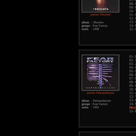
07-
08-
09-
10-
paroles Obsolete
11-
12-
13-
album :
Obsolete
groupe :
Fear Factory
14-
sortie :
1998
15-
01-
02-
03-
04-
05-
06-
07-
08-
09-
10-
paroles Demanufacture
11-
12-
13-
album :
Demanufacture
groupe :
Fear Factory
14-
sortie :
1995
Mix)
15-