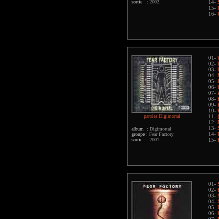
sortie :
2002
14-
15-
16-
01-
02-
03-
04-
05-
06-
07-
08-
09-
10-
paroles Digimortal
11-
12-
13-
album :
Digimortal
groupe :
Fear Factory
14-
sortie :
2001
15-
01-
02-
03-
04-
05-
06-