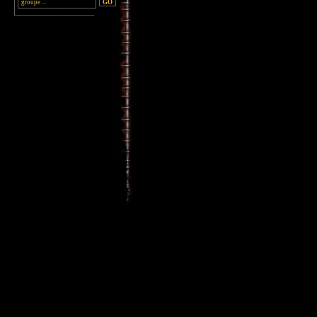
________________