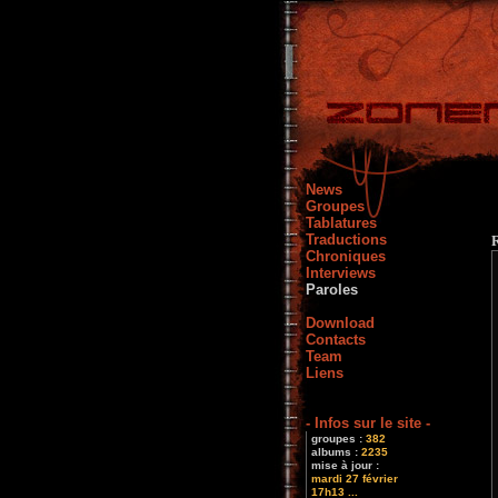
News
Groupes
Tablatures
Traductions
Chroniques
Interviews
Paroles
Download
Contacts
Team
Liens
- Infos sur le site -
groupes :
382
albums :
2235
mise à jour :
mardi 27 février
17h13 ...