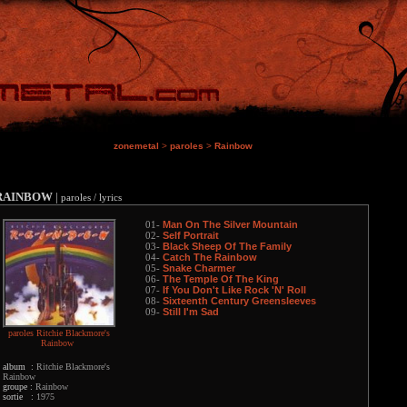
zonemetal
>
paroles
>
Rainbow
RAINBOW
|
paroles / lyrics
Man On The Silver Mountain
01-
Self Portrait
02-
Black Sheep Of The Family
03-
Catch The Rainbow
04-
Snake Charmer
05-
The Temple Of The King
06-
If You Don't Like Rock 'N' Roll
07-
Sixteenth Century Greensleeves
08-
Still I'm Sad
09-
paroles Ritchie Blackmore's
Rainbow
album :
Ritchie Blackmore's
Rainbow
groupe :
Rainbow
sortie :
1975