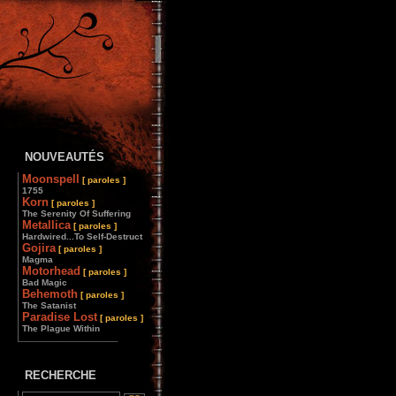
NOUVEAUTÉS
Moonspell
[ paroles ]
1755
Korn
[ paroles ]
The Serenity Of Suffering
Metallica
[ paroles ]
Hardwired...To Self-Destruct
Gojira
[ paroles ]
Magma
Motorhead
[ paroles ]
Bad Magic
Behemoth
[ paroles ]
The Satanist
Paradise Lost
[ paroles ]
The Plague Within
________________
RECHERCHE