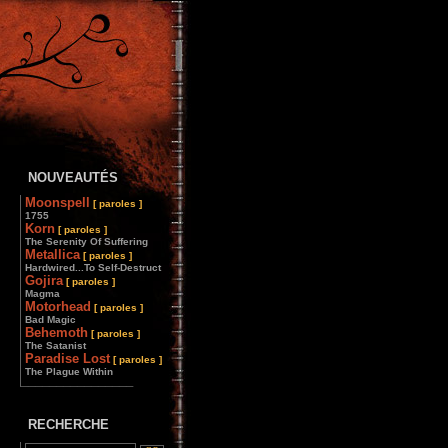
NOUVEAUTÉS
Moonspell
[ paroles ]
1755
Korn
[ paroles ]
The Serenity Of Suffering
Metallica
[ paroles ]
Hardwired...To Self-Destruct
Gojira
[ paroles ]
Magma
Motorhead
[ paroles ]
Bad Magic
Behemoth
[ paroles ]
The Satanist
Paradise Lost
[ paroles ]
The Plague Within
________________
RECHERCHE