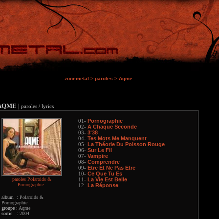
zonemetal
>
paroles
>
Aqme
AQME
|
paroles / lyrics
Pornographie
01-
A Chaque Seconde
02-
3'38
03-
Tes Mots Me Manquent
04-
La Théorie Du Poisson Rouge
05-
Sur Le Fil
06-
Vampire
07-
Comprendre
08-
Etre Et Ne Pas Etre
09-
Ce Que Tu Es
10-
paroles Polaroids &
La Vie Est Belle
11-
Pornographie
La Réponse
12-
album :
Polaroids &
Pornographie
groupe :
Aqme
sortie :
2004