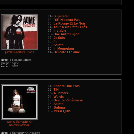
Superstar
01-
"Si" N'existe Pas
02-
Le Rouge Et Le Noir
03-
Tout À Un Détail Près
04-
Instable
05-
Une Autre Ligne
06-
Je Suis
07-
Fin
08-
Sainte
09-
In Memoriam
10-
paroles Sombres Efforts
Délicate Et Saine
11-
album :
Sombres Efforts
groupe :
Aqme
sortie :
2002
Encore Une Fois
01-
T.N
02-
A Jamais
03-
Words
04-
Beauté Vénéneuse
05-
Sainte
06-
Bulmas
07-
Mis A Quia
08-
paroles University Of
Nowhere (démo)
album :
University Of Nowhere