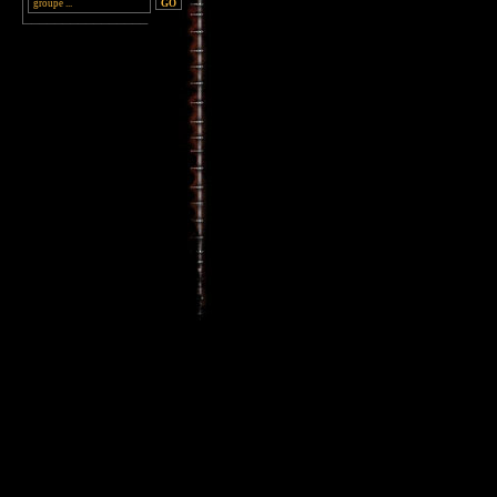
________________