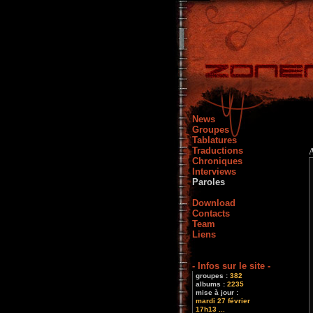
News
Groupes
Tablatures
Traductions
Chroniques
Interviews
Paroles
Download
Contacts
Team
Liens
- Infos sur le site -
groupes :
382
albums :
2235
mise à jour :
mardi 27 février
17h13 ...