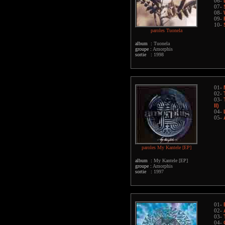
06-
07-
08-
09-
10-
paroles Tuonela
album :
Tuonela
groupe :
Amorphis
sortie :
1998
01-
02-
03-
II)
04-
05-
paroles My Kantele [EP]
album :
My Kantele [EP]
groupe :
Amorphis
sortie :
1997
01-
02-
03-
04-