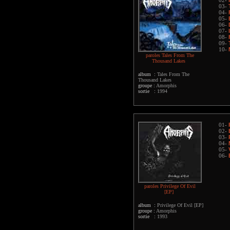
02-
03-
04-
05-
06-
07-
08-
09-
10-
paroles Tales From The
Thousand Lakes
album :
Tales From The
Thousand Lakes
groupe :
Amorphis
sortie :
1994
01-
02-
03-
04-
05-
06-
paroles Privilege Of Evil
[EP]
album :
Privilege Of Evil [EP]
groupe :
Amorphis
sortie :
1993