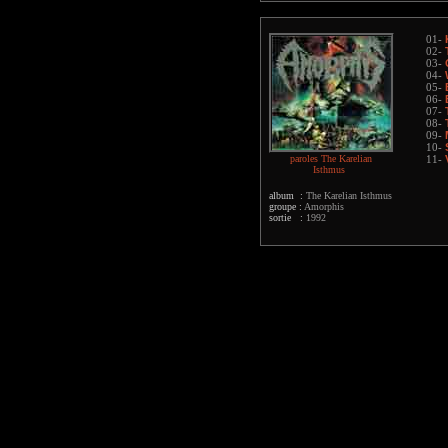
01-
02-
03-
04-
05-
06-
07-
08-
09-
10-
paroles The Karelian
11-
Isthmus
album :
The Karelian Isthmus
groupe :
Amorphis
sortie :
1992