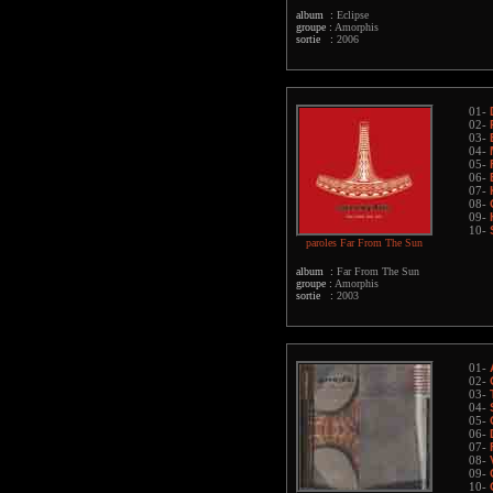
album :
Eclipse
groupe :
Amorphis
sortie :
2006
01-
02-
03-
04-
05-
06-
07-
08-
09-
10-
paroles Far From The Sun
album :
Far From The Sun
groupe :
Amorphis
sortie :
2003
01-
02-
03-
04-
05-
06-
07-
08-
09-
10-