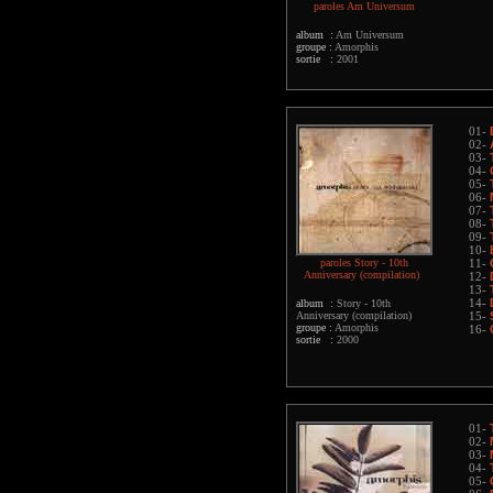
paroles Am Universum
album :
Am Universum
groupe :
Amorphis
sortie :
2001
01-
02-
03-
04-
05-
06-
07-
08-
09-
10-
paroles Story - 10th
11-
Anniversary (compilation)
12-
13-
album :
Story - 10th
14-
Anniversary (compilation)
15-
groupe :
Amorphis
16-
sortie :
2000
01-
02-
03-
04-
05-