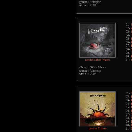
groupe :
Amorphis
sortie :
2009
01-
02-
03-
04-
05-
06-
07-
08-
09-
10-
paroles Silent Waters
11-
album :
Silent Waters
groupe :
Amorphis
sortie :
2007
01-
02-
03-
04-
05-
06-
07-
08-
09-
10-
paroles Eclipse
11-