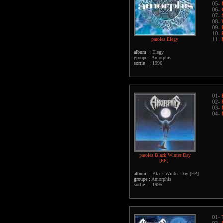
05-
06-
07-
08-
09-
10-
paroles Elegy
11-
album :
Elegy
groupe :
Amorphis
sortie :
1996
01-
02-
03-
04-
paroles Black Winter Day
[EP]
album :
Black Winter Day [EP]
groupe :
Amorphis
sortie :
1995
01-