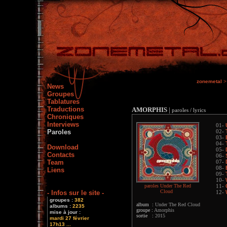
zonemetal
>
News
Groupes
Tablatures
Traductions
AMORPHIS
|
paroles / lyrics
Chroniques
Interviews
01-
Paroles
02-
03-
04-
Download
05-
Contacts
06-
Team
07-
08-
Liens
09-
10-
paroles Under The Red
11-
Cloud
- Infos sur le site -
12-
groupes :
382
album :
Under The Red Cloud
albums :
2235
groupe :
Amorphis
mise à jour :
sortie :
2015
mardi 27 février
17h13 ...