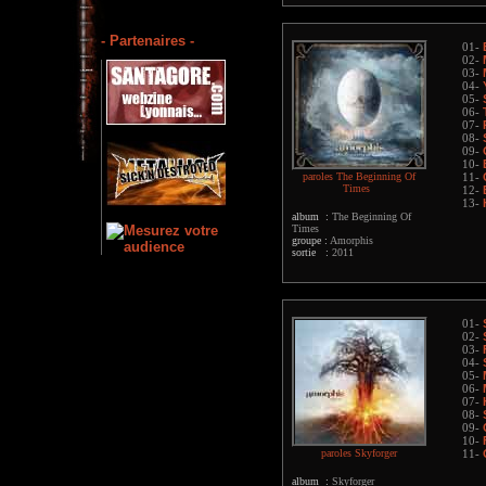
- Partenaires -
01-
02-
03-
04-
05-
06-
07-
08-
09-
10-
paroles The Beginning Of
11-
Times
12-
13-
album :
The Beginning Of
Times
groupe :
Amorphis
sortie :
2011
01-
02-
03-
04-
05-
06-
07-
08-
09-
10-
paroles Skyforger
11-
album :
Skyforger