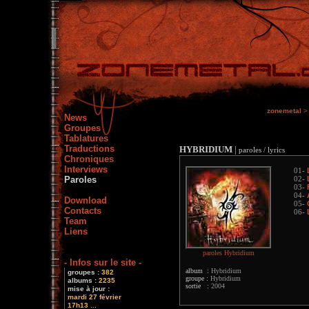
zonemetal
>
News
Groupes
Tablatures
Traductions
HYBRIDIUM
|
paroles / lyrics
Chroniques
Interviews
01-
Paroles
02-
03-
04-
Download
05-
Contacts
06-
Team
Liens
paroles Hybridium
- Infos sur le site -
album :
Hybridium
groupes :
382
groupe :
Hybridium
albums :
2235
sortie :
2004
mise à jour :
mardi 27 février
17h13 ...