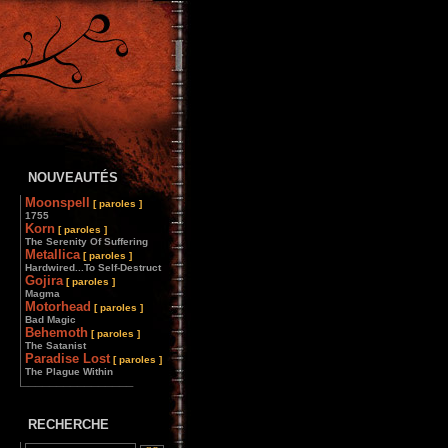
NOUVEAUTÉS
Moonspell
[ paroles ]
1755
Korn
[ paroles ]
The Serenity Of Suffering
Metallica
[ paroles ]
Hardwired...To Self-Destruct
Gojira
[ paroles ]
Magma
Motorhead
[ paroles ]
Bad Magic
Behemoth
[ paroles ]
The Satanist
Paradise Lost
[ paroles ]
The Plague Within
________________
RECHERCHE