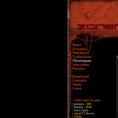
News
Groupes
Tablatures
Traductions
S
Chroniques
Interviews
Paroles
Download
Contacts
Team
Liens
- Infos sur le site -
groupes :
382
albums :
2235
mise à jour :
mardi 27 février
17h13 ...