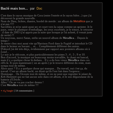
Baclé mais bon...
par
Doc
C'est dans le rayon musique de Cora (entre l'entrée et le rayon bière...) que j'ai
découvert la grande nouvelle.
Metallica
Nom de Dieu, fichtre, diantre, bordel de merde : un album de
que je
n'ai pas !!!!
Sacrebleu je m'en saisit aussi sec et court vers la caisse comme un sprinter. Je le
paye, retire le plastique d'emballage, les yeux exorbités, je le triture, le retourne
: il date de 2003 (j'ai appris pas la suite que lorsque je l'ai acheté, il venait juste
de sortir) !!
Un nouveau, merci Satan, enfin un nouvel album de
Metallica
... Depuis le
temps !
Je rentre chez moi aussi vite qu'Harrison Ford dans le Fugitif et introduit le CD
dans le lecteur en bavant.... et.... Complètement différent des autres.
D'abord j'ai été très déçu, évidemment par rapport aux premiers albums où à
Load
...
Le soir je le réécoute, et plus particulièrement les pistes 3 ; 4 ; 5 ; 9 et 10.
Bon d'accord, la musique est beaucoup moins travaillée, le chant est bancal,
mais il y a quelque chose là dedans... Il y a du bon vieux
Metallica
dans ces
riffs là. Et puis maintenant ( un an après ) je le trouve différent du reste, mais
sympa tout de même.
Alors quoi ? Il y a quelque chose qui manque... Du travail, oui c'est ça, du
travail. C'est un album baclé, on dirait qu'ils l'ont fait dans l'urgence...
Dommage... On l'écoute tout de même, et on ne peut que regretter le néant de
Kirk Hammett
qui ne fait aucun solo dans cet album, et le son dégueulasse de la
batterie d'
Ulricht
...
Allez ! On ne va pas cracher dessus !
C'est
Metallica
tout de même !!!
+ rï¿½agir
[ 54 commentaires ]