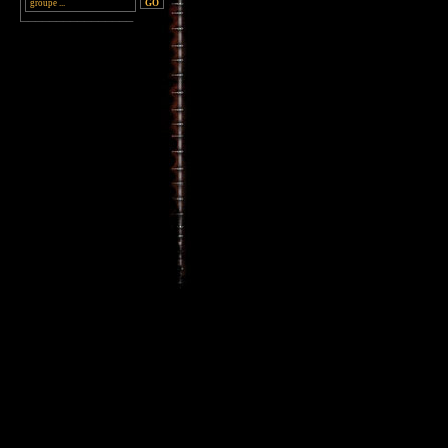
________________