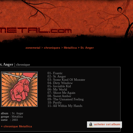
zonemetal
>
chroniques
>
Metallica
>
St. Anger
t. Anger
|
chronique
01- Frantic
02- St. Anger
03- Some Kind Of Monster
04- Dirty Window
05- Invisible Kid
06- My World
07- Shoot Me Again
08- Sweet Amber
09- The Unnamed Feeling
10- Purify
11- All Within My Hands
album :
St. Anger
groupe :
Metallica
sortie :
2003
acheter cet album
+ chronique Metallica