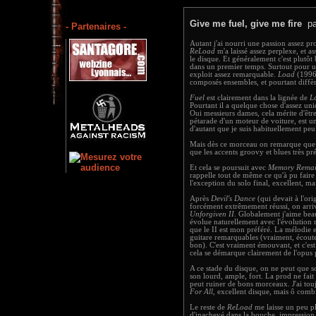
Give me fuel, give me fire
p
- Partenaires -
Autant j'ai nourri une passion assez 
ReLoad
m'a laissé assez perplexe, et a
le disque. Et généralement c'est plutô
dans un premier temps. Surtout pour u
exploit assez remarquable.
Load
(1996
composés ensembles, et pourtant diffèr
Fuel
est clairement dans la lignée de
L
Pourtant il a quelque chose d'assez uni
Oui messieurs dames, cela mérite d'être 
pétarade d'un moteur de voiture, est u
d'autant que je suis habituellement peu
Mais dès ce morceau on remarque que l'
que les accents groovy et blues très pr
Et cela se poursuit avec
Memory Remai
rappelle tout de même ce qu'à pu faire 
l'exception du solo final, excellent, ma
Après
Devil's Dance
(qui devait à l'ori
forcément extrêmement réussi, on arri
Unforgiven II
. Globalement j'aime bea
évolue naturellement avec l'évolution 
que le II est mon préféré. La mélodie est
guitare remarquables (vraiment, écoutez 
bon). C'est vraiment émouvant, et c'es
cela se démarque clairement de l'opus 
A ce stade du disque, on ne peut que s
son lourd, ample, fort. La prod ne fai
peut ruiner de bons morceaux. J'ai tou
For All
, excellent disque, mais ô comb
Le reste de
ReLoad
me laisse un peu pl
d'inachevé dans la bouche, impression q