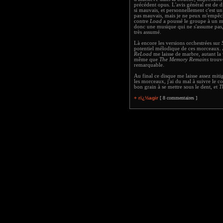
précédent opus. L'avis général est de 
si mauvais, et personnellement c'est un
pas mauvais, mais je ne peux m'empêch
contre
Load
a poussé le groupe à un m
donc une musique qui ne s'assume pas
très assumé.
Là encore les versions orchestrées sur
potentiel mélodique de ces morceaux. 
ReLoad
me laisse de marbre, autant la 
même que
The Memory Remains
trouv
remarquable.
Au final ce disque me laisse assez mitig
les morceaux, j'ai du mal à suivre le co
bon grain à se mettre sous le dent, et
T
+ rï¿½agir
[ 8 commentaires ]