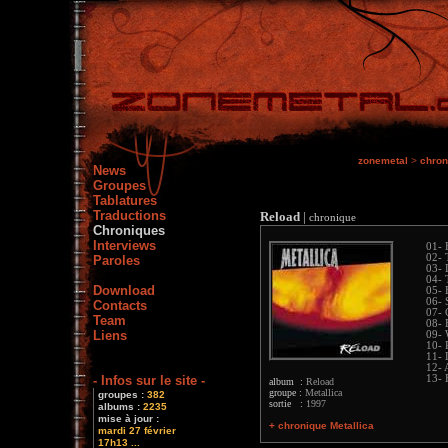
zonemetal
>
chron
News
Groupes
Tablatures
Traductions
Reload
|
chronique
Chroniques
Interviews
01- 
02-
Paroles
03- 
04- 
Download
05- 
06- 
Contacts
07- 
Team
08- 
Liens
09- 
10- 
11- 
12- 
- Infos sur le site -
13- 
album :
Reload
groupe :
Metallica
groupes :
382
sortie :
1997
albums :
2235
mise à jour :
+ chronique Metallica
mardi 27 février
17h13 ...