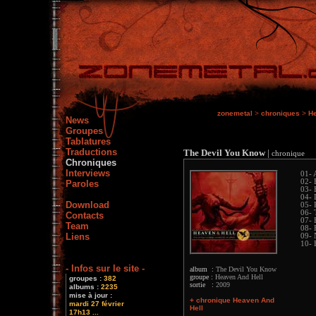
zonemetal
>
chroniques
>
He
News
Groupes
Tablatures
Traductions
The Devil You Know
|
chronique
Chroniques
Interviews
01- 
02- 
Paroles
03- 
04- 
Download
05- 
06- 
Contacts
07- 
Team
08- 
Liens
09- 
10- 
- Infos sur le site -
album :
The Devil You Know
groupe :
Heaven And Hell
groupes :
382
sortie :
2009
albums :
2235
mise à jour :
+ chronique Heaven And
mardi 27 février
Hell
17h13 ...