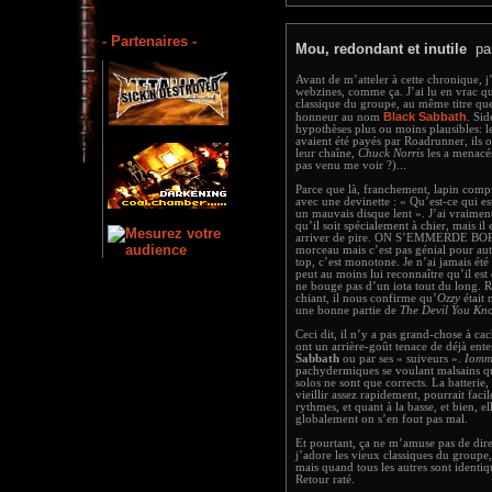
- Partenaires -
Mou, redondant et inutile
pa
Avant de m’atteler à cette chronique, j’
webzines, comme ça. J’ai lu en vrac qu
classique du groupe, au même titre que 
Black Sabbath
honneur au nom
. Sid
hypothèses plus ou moins plausibles: l
avaient été payés par Roadrunner, ils
leur chaîne,
Chuck Norris
les a menacés
pas venu me voir ?)...
Parce que là, franchement, lapin comp
avec une devinette : « Qu’est-ce qui e
un mauvais disque lent ». J’ai vraimen
qu’il soit spécialement à chier, mais il e
arriver de pire. ON S’EMMERDE BORDE
morceau mais c’est pas génial pour aut
top, c’est monotone. Je n’ai jamais été
peut au moins lui reconnaître qu’il est
ne bouge pas d’un iota tout du long. 
chiant, il nous confirme qu’
Ozzy
était 
une bonne partie de
The Devil You Kn
Ceci dit, il n’y a pas grand-chose à ca
ont un arrière-goût tenace de déjà ente
Sabbath
ou par ses « suiveurs ».
Iomm
pachydermiques se voulant malsains qu’i
solos ne sont que corrects. La batterie
vieillir assez rapidement, pourrait fac
rythmes, et quant à la basse, et bien, e
globalement on s’en fout pas mal.
Et pourtant, ça ne m’amuse pas de dire ç
j’adore les vieux classiques du groupe,
mais quand tous les autres sont identiqu
Retour raté.