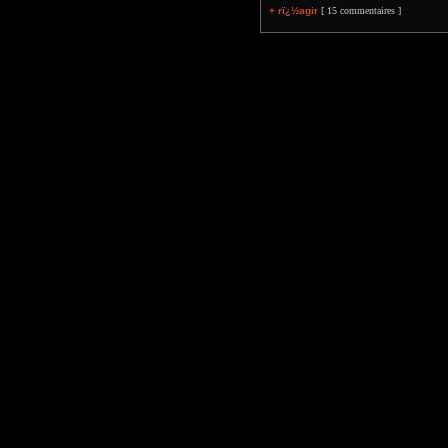
+ rï¿½agir
[ 15 commentaires ]